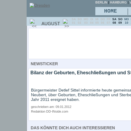
BERLIN
|
HAMBURG
|
V
|
HOME
SA
SO
MO
DI
MI
DO
FR
SA
SO
MO
AUGUST
01
02
03
04
05
06
07
08
09
10
NEWSTICKER
Bilanz der Geburten, Eheschließungen und St
Bürgermeister Detlef Sittel informierte heute gemein
Neubert, über Geburten, Eheschließungen und Sterbefä
Jahr 2011 ereignet haben.
geschrieben am: 09.01.2012
Redaktion DD-INside.com
DAS KÖNNTE DICH AUCH INTERESSIEREN