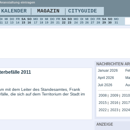
eranstaltung eintragen
|
|
KALENDER
MAGAZIN
CITYGUIDE
DI
MI
DO
FR
SA
SO
MO
DI
MI
DO
FR
SA
SO
MO
DI
MI
DO
FR
SA
SO
MO
11
12
13
14
15
16
17
18
19
20
21
22
23
24
25
26
27
28
29
30
31
NACHRICHTEN AR
Januar 2026
Fe
erbefälle 2011
April 2026
Ma
Juli 2026
Au
sam mit dem Leiter des Standesamtes, Frank
lle, die sich auf dem Territorium der Stadt im
2008
2009
2010
|
|
2015
2016
2017
|
|
2022
2023
2024
|
|
ANZEIGE