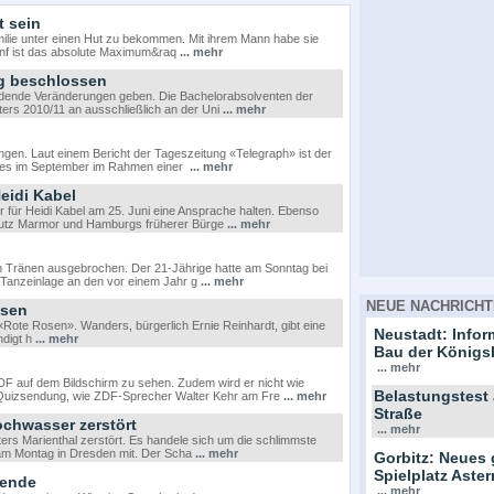
t sein
milie unter einen Hut zu bekommen. Mit ihrem Mann habe sie
 fünf ist das absolute Maximum&raq
... mehr
g beschlossen
eidende Veränderungen geben. Die Bachelorabsolventen der
ers 2010/11 an ausschließlich an der Uni
... mehr
ingen. Laut einem Bericht der Tageszeitung «Telegraph» ist der
tes im September im Rahmen einer
... mehr
eidi Kabel
 für Heidi Kabel am 25. Juni eine Ansprache halten. Ebenso
Lutz Marmor und Hamburgs früherer Bürge
... mehr
in Tränen ausgebrochen. Der 21-Jährige hatte am Sonntag bei
 Tanzeinlage an den vor einem Jahr g
... mehr
NEUE NACHRICHT
osen
 «Rote Rosen». Wanders, bürgerlich Ernie Reinhardt, gibt eine
Neustadt: Info
ndigt h
... mehr
Bau der Königs
... mehr
DF auf dem Bildschirm zu sehen. Zudem wird er nicht wie
Belastungstest
er Quizsendung, wie ZDF-Sprecher Walter Kehr am Fre
... mehr
Straße
ochwasser zerstört
... mehr
rs Marienthal zerstört. Es handele sich um die schlimmste
m Montag in Dresden mit. Der Scha
... mehr
Gorbitz: Neues 
Spielplatz Ast
nende
... mehr