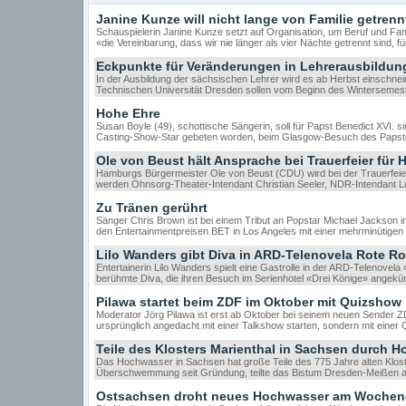
Janine Kunze will nicht lange von Familie getrenn
Schauspielerin Janine Kunze setzt auf Organisation, um Beruf und Fa
«die Vereinbarung, dass wir nie länger als vier Nächte getrennt sind,
Eckpunkte für Veränderungen in Lehrerausbildun
In der Ausbildung der sächsischen Lehrer wird es ab Herbst einschn
Technischen Universität Dresden sollen vom Beginn des Wintersemest
Hohe Ehre
Susan Boyle (49), schottische Sängerin, soll für Papst Benedict XVI. s
Casting-Show-Star gebeten worden, beim Glasgow-Besuch des Paps
Ole von Beust hält Ansprache bei Trauerfeier für H
Hamburgs Bürgermeister Ole von Beust (CDU) wird bei der Trauerfeier
werden Ohnsorg-Theater-Intendant Christian Seeler, NDR-Intendant 
Zu Tränen gerührt
Sänger Chris Brown ist bei einem Tribut an Popstar Michael Jackson 
den Entertainmentpreisen BET in Los Angeles mit einer mehrminütigen
Lilo Wanders gibt Diva in ARD-Telenovela Rote R
Entertainerin Lilo Wanders spielt eine Gastrolle in der ARD-Telenovela
berühmte Diva, die ihren Besuch im Serienhotel «Drei Könige» angekü
Pilawa startet beim ZDF im Oktober mit Quizshow
Moderator Jörg Pilawa ist erst ab Oktober bei seinem neuen Sender Z
ursprünglich angedacht mit einer Talkshow starten, sondern mit ein
Teile des Klosters Marienthal in Sachsen durch H
Das Hochwasser in Sachsen hat große Teile des 775 Jahre alten Kloste
Überschwemmung seit Gründung, teilte das Bistum Dresden-Meißen a
Ostsachsen droht neues Hochwasser am Woche