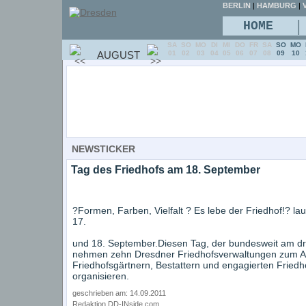
BERLIN
|
HAMBURG
|
V
|
HOME
SA
SO
MO
DI
MI
DO
FR
SA
SO
MO
AUGUST
01
02
03
04
05
06
07
08
09
10
NEWSTICKER
Tag des Friedhofs am 18. September
?Formen, Farben, Vielfalt ? Es lebe der Friedhof!? la
17.
und 18. September.Diesen Tag, der bundesweit am d
nehmen zehn Dresdner Friedhofsverwaltungen zum A
Friedhofsgärtnern, Bestattern und engagierten Fried
organisieren.
geschrieben am: 14.09.2011
Redaktion DD-INside.com