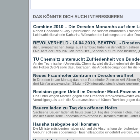
DAS KÖNNTE DICH AUCH INTERESSIEREN
Combine 2010 – Die Dresden Monarchs auf dem L
Neben Headcoach Gary Spielbuehler und seinem erfahrenen Trainert
Leichtathletiktrainerin Katharina Wünsche den Leistungsstand aller D
REVOLVERHELD - 14.04.2010, BEATPOL - Dresden
die 5 sympathischen Jungs aus Hamburg haben in den letzten Jahren so
Live-Acts der Republik. Mit Ihren Hits „Scheiss auf Freunde bleiben“, „
TU Chemnitz untersucht Zufriedenheit von Bunde
An der Technischen Universität Chemnitz wird die Zufriedenheit der Bu
der Polizei (GdP) solle dazu beitragen, die Arbeitsbedingungen für die P
Neues Fraunhofer-Zentrum in Dresden eröffnet
In Dresden ist am Montag das neue Fraunhofer-Zentrum «All Silicon S
dort künftig angewandten Silizium-3D-Integrationstechnologie gewinne 
Revision gegen Urteil im Dresdner Mord-Prozess e
Das Urteil wegen Mordes gegen eine Dresdner Krankenschwester wird 
Verteidigung als auch die Staatsanwaltschaft hätten Revision gegen d
Bauern laden zu Tag des offenen Hofes
Sachsens Bauern laden ab heute zum 10. Tag des offenen Hofes. Insge
wie der Sächsische Landesbauernverband in Dresden mitteilte. Unter
Haushaltsabgabe soll kommen
Die Ministerpräsidenten haben sich auf die Abschaffung der bisherige
Gebühr soll eine sogenannte Haushaltsabgabe eingeführt werden, wie