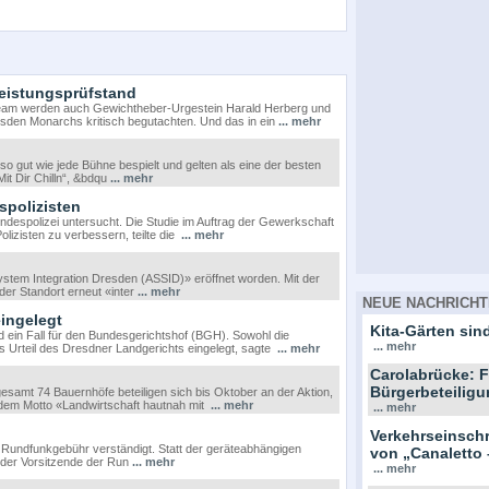
eistungsprüfstand
eam werden auch Gewichtheber-Urgestein Harald Herberg und
resden Monarchs kritisch begutachten. Und das in ein
... mehr
 gut wie jede Bühne bespielt und gelten als eine der besten
Mit Dir Chilln“, &bdqu
... mehr
spolizisten
ndespolizei untersucht. Die Studie im Auftrag der Gewerkschaft
olizisten zu verbessern, teilte die
... mehr
ystem Integration Dresden (ASSID)» eröffnet worden. Mit der
der Standort erneut «inter
... mehr
NEUE NACHRICHT
ingelegt
Kita-Gärten sind
ein Fall für den Bundesgerichtshof (BGH). Sowohl die
... mehr
as Urteil des Dresdner Landgerichts eingelegt, sagte
... mehr
Carolabrücke: F
Bürgerbeteiligu
samt 74 Bauernhöfe beteiligen sich bis Oktober an der Aktion,
 dem Motto «Landwirtschaft hautnah mit
... mehr
... mehr
Verkehrseinsc
n Rundfunkgebühr verständigt. Statt der geräteabhängigen
von „Canaletto 
 der Vorsitzende der Run
... mehr
... mehr