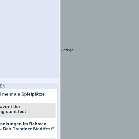
Anzeige
EN
 mehr als Spielplätze
avorit der
ng steht fest
hränkungen im Rahmen
– Das Dresdner Stadtfest“