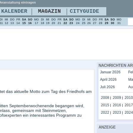
eranstaltung eintragen
|
|
KALENDER
MAGAZIN
CITYGUIDE
DI
MI
DO
FR
SA
SO
MO
DI
MI
DO
FR
SA
SO
MO
DI
MI
DO
FR
SA
SO
MO
11
12
13
14
15
16
17
18
19
20
21
22
23
24
25
26
27
28
29
30
31
NACHRICHTEN AR
Januar 2026
Fe
April 2026
Ma
Juli 2026
Au
utet das aktuelle Motto zum Tag des Friedhofs am
2008
2009
2010
|
|
2015
2016
2017
ritten Septemberwochenende begangen wird,
|
|
nlass, gemeinsam mit Steinmetzen,
2022
2023
2024
|
|
hofsexperten ein interessantes Programm zu
ANZEIGE