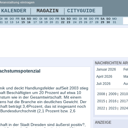
eranstaltung eintragen
|
|
KALENDER
MAGAZIN
CITYGUIDE
DI
MI
DO
FR
SA
SO
MO
DI
MI
DO
FR
SA
SO
MO
DI
MI
DO
FR
SA
SO
MO
11
12
13
14
15
16
17
18
19
20
21
22
23
24
25
26
27
28
29
30
31
NACHRICHTEN AR
Januar 2026
Fe
Wachstumspotenzial
April 2026
Ma
Juli 2026
Au
ik und deckt Handlungsfelder aufSeit 2003 stieg
chaft Beschäftigten um 20 Prozent auf etwa 10
2008
2009
2010
|
|
chstum wie in der Gesamtwirtschaft. Mit einem
2015
2016
2017
ens hat die Branche ein deutliches Gewicht. Der
|
|
ft beträgt 3,4Prozent, das ist insgesamt noch
2022
2023
2024
|
|
d Bundesdurchschnitt (2,1 Prozent bzw. 2,6
ANZEIGE
haft in der Stadt Dresden sind äußerst positiv?,