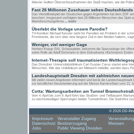
Männer wollten Übersichtsaufnahmen der Stadt machen, wie die Polizei
Fast 26 Millionen Zuschauer sehen Deutschlands 
Das Viertelfinalspiel der Deutschen gegen Argentinien hat dem ZDF a
beschert. Insgesamt verfolgten fast 26 Millionen Menschen das Spiel a
Marktforschungsfirma
... mehr
Überlebt die Vorlage unsere Parodie?
TV-Komiker Michael Kessler sieht für Parodien ein Problem in der schn
Prominente, die sich über eine längere Zeit in den Medien halten», sag
Weniger, viel weniger Gage
Herbert Knaup (54), Schauspieler, bekommt die Sparzwänge der öffent
seine Rolle als Adolf Eichmann in dem Dokudrama «Eichmanns Ende» 
Internet-Therapie soll traumatisierten Weltkriegso
Das Dresdner Universitätsklinikum Carl Gustav Carus startet eine Inte
Menschen. Wie das Uniklinikum am Mittwoch mitteilte, werden dazu P
Landeshauptstadt Dresden mit zahlreichen neuen 
Mit vielen neuen Angeboten informiert und berät die Landeshauptstad
zur beruflichen Neuorientierung auf der Messe KarriereStart vom 21. bi
Cotta: Wartungsarbeiten am Tunnel Bramschstraß
Vom 4. April bis zum 9. April führt das Straßen- und Tiefbauamt War
zu wechselseitigen Sperrungen beider Tunnelröhren. Die Südröhre (st
© 2026 DD-INsi
Impressum
Veranstalter Zugang
Veranstaltun
Datenschutz
Besitzerzugang
Meissen
Jobs
Public Viewing Dresden
Cookie Consent plugin for the EU cookie law