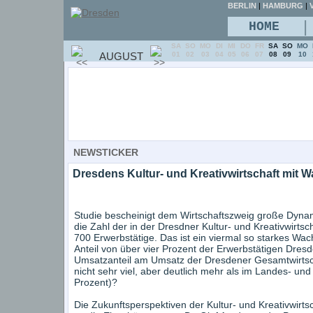
BERLIN
|
HAMBURG
|
V
|
HOME
SA
SO
MO
DI
MI
DO
FR
SA
SO
MO
AUGUST
01
02
03
04
05
06
07
08
09
10
NEWSTICKER
Dresdens Kultur- und Kreativwirtschaft mit 
Studie bescheinigt dem Wirtschaftszweig große Dynam
die Zahl der in der Dresdner Kultur- und Kreativwirts
700 Erwerbstätige. Das ist ein viermal so starkes Wa
Anteil von über vier Prozent der Erwerbstätigen Dresd
Umsatzanteil am Umsatz der Dresdener Gesamtwirtscha
nicht sehr viel, aber deutlich mehr als im Landes- un
Prozent)?
Die Zukunftsperspektiven der Kultur- und Kreativwirtsc