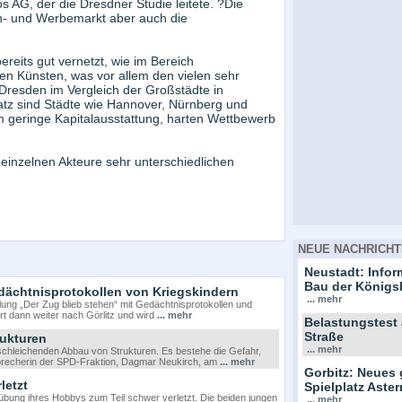
s AG, der die Dresdner Studie leitete. ?Die
ch- und Werbemarkt aber auch die
reits gut vernetzt, wie im Bereich
en Künsten, was vor allem den vielen sehr
Dresden im Vergleich der Großstädte in
atz sind Städte wie Hannover, Nürnberg und
llem geringe Kapitalausstattung, harten Wettbewerb
 einzelnen Akteure sehr unterschiedlichen
NEUE NACHRICHT
Neustadt: Info
Bau der Königs
dächtnisprotokollen von Kriegskindern
... mehr
ung „Der Zug blieb stehen“ mit Gedächtnisprotokollen und
t dann weiter nach Görlitz und wird
... mehr
Belastungstest
Straße
rukturen
... mehr
chleichenden Abbau von Strukturen. Es bestehe die Gefahr,
Sprecherin der SPD-Fraktion, Dagmar Neukirch, am
... mehr
Gorbitz: Neues 
letzt
Spielplatz Ast
bung ihres Hobbys zum Teil schwer verletzt. Die beiden jungen
... mehr