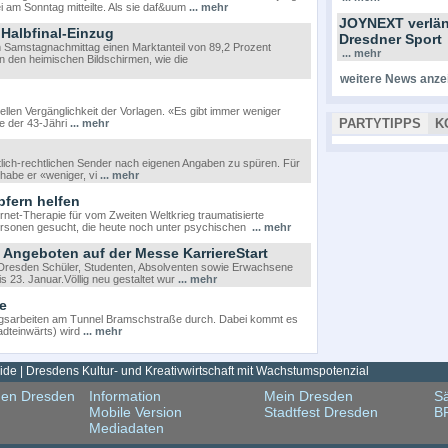
 am Sonntag mitteilte. Als sie daf&uum
... mehr
JOYNEXT verlän
Halbfinal-Einzug
Dresdner Sport
m Samstagnachmittag einen Marktanteil von 89,2 Prozent
... mehr
n den heimischen Bildschirmen, wie die
weitere News anze
ellen Vergänglichkeit der Vorlagen. «Es gibt immer weniger
PARTYTIPPS
K
te der 43-Jähri
... mehr
lich-rechtlichen Sender nach eigenen Angaben zu spüren. Für
habe er «weniger, vi
... mehr
pfern helfen
rnet-Therapie für vom Zweiten Weltkrieg traumatisierte
ersonen gesucht, die heute noch unter psychischen
... mehr
Angeboten auf der Messe KarriereStart
t Dresden Schüler, Studenten, Absolventen sowie Erwachsene
s 23. Januar.Völlig neu gestaltet wur
... mehr
e
tungsarbeiten am Tunnel Bramschstraße durch. Dabei kommt es
adteinwärts) wird
... mehr
de | Dresdens Kultur- und Kreativwirtschaft mit Wachstumspotenzial
gen Dresden
Information
Mein Dresden
Sä
Mobile Version
Stadtfest Dresden
B
Mediadaten