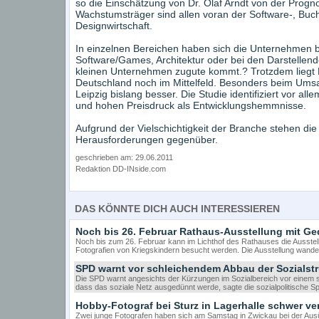
so die Einschätzung von Dr. Olaf Arndt von der Progno
Wachstumsträger sind allen voran der Software-, Bu
Designwirtschaft.
In einzelnen Bereichen haben sich die Unternehmen be
Software/Games, Architektur oder bei den Darstellend
kleinen Unternehmen zugute kommt.? Trotzdem liegt 
Deutschland noch im Mittelfeld. Besonders beim Ums
Leipzig bislang besser. Die Studie identifiziert vor a
und hohen Preisdruck als Entwicklungshemmnisse.
Aufgrund der Vielschichtigkeit der Branche stehen die
Herausforderungen gegenüber.
geschrieben am: 29.06.2011
Redaktion DD-INside.com
DAS KÖNNTE DICH AUCH INTERESSIEREN
Noch bis 26. Februar Rathaus-Ausstellung mit Ge
Noch bis zum 26. Februar kann im Lichthof des Rathauses die Ausstell
Fotografien von Kriegskindern besucht werden. Die Ausstellung wander
SPD warnt vor schleichendem Abbau der Sozialst
Die SPD warnt angesichts der Kürzungen im Sozialbereich vor einem s
dass das soziale Netz ausgedünnt werde, sagte die sozialpolitische 
Hobby-Fotograf bei Sturz in Lagerhalle schwer ver
Zwei junge Fotografen haben sich am Samstag in Zwickau bei der Ausü