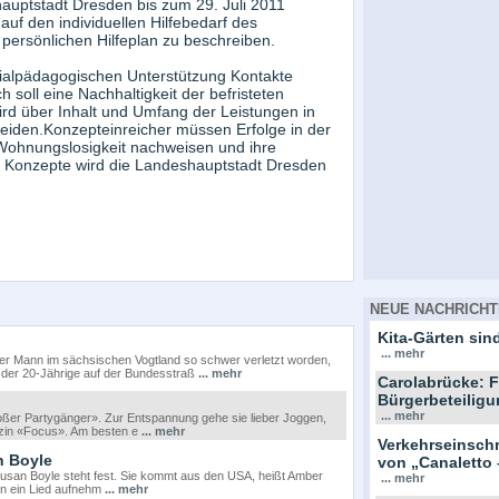
auptstadt Dresden bis zum 29. Juli 2011
auf den individuellen Hilfebedarf des
ersönlichen Hilfeplan zu beschreiben.
zialpädagogischen Unterstützung Kontakte
 soll eine Nachhaltigkeit der befristeten
rd über Inhalt und Umfang der Leistungen in
iden.Konzepteinreicher müssen Erfolge in der
Wohnungslosigkeit nachweisen und ihre
en Konzepte wird die Landeshauptstadt Dresden
NEUE NACHRICHT
Kita-Gärten sind
... mehr
ter Mann im sächsischen Vogtland so schwer verletzt worden,
ar der 20-Jährige auf der Bundesstraß
... mehr
Carolabrücke: F
Bürgerbeteiligu
... mehr
roßer Partygänger». Zur Entspannung gehe sie lieber Joggen,
zin «Focus». Am besten e
... mehr
Verkehrseinsc
n Boyle
von „Canaletto 
n Susan Boyle steht fest. Sie kommt aus den USA, heißt Amber
... mehr
in ein Lied aufnehm
... mehr