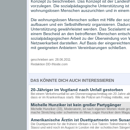
Konzept zu beschreiben. Das Konzept ist der Landesh
vorzulegen. Die sozialpädagogische Unterstützung ist 
wohnungslosen Menschen auszurichten und in einem p
Die wohnungslosen Menschen sollen mit Hilfe der so
aufbauen und ein Selbsthilfenetz organisieren. Dadurch
Unterstützung gewährleistet werden. Das Sozialamt wi
einem Bescheid an den betroffenen Menschen entsche
sozialpädagogischen Arbeit zu der Überwindung von 
Netzwerkarbeit darstellen. Auf Basis der eingereicht
mit geeigneten Anbietern Vereinbarungen schließen.
geschrieben am: 28.06.2011
Redaktion DD-INside.com
DAS KÖNNTE DICH AUCH INTERESSIEREN
20-Jähriger im Vogtland nach Unfall gestorben
Bei einem Verkehrsunfall ist am Donnerstagnachmittag ein 20 Jahre al
dass er im Krankenhaus starb. Wie die Polizei am Freitag mitteilte, w
Michelle Hunziker ist kein großer Partygänger
Michelle Hunziker (33), Moderatorin, ist nach eigenen Worten «kein g
mache Stretching oder schwimme im Meer, sagte Hunziker dem Maga
Amerikanische Ärztin ist Duettpartnerin von Susa
Die Duettpartnerin für die frühere «Britain-s Got Talent»-Teilnehmeri
Stassi und wird noch im August in London mit der schottischen Sänger