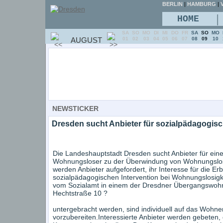
BERLIN
|
HAMBURG
|
V
|
HOME
SA
SO
MO
DI
MI
DO
FR
SA
SO
MO
AUGUST
01
02
03
04
05
06
07
08
09
10
NEWSTICKER
Dresden sucht Anbieter für sozialpädagogi
Die Landeshauptstadt Dresden sucht Anbieter für ein
Wohnungsloser zu der Überwindung von Wohnungslosig
werden Anbieter aufgefordert, ihr Interesse für die E
sozialpädagogischen Intervention bei Wohnungslosi
vom Sozialamt in einem der Dresdner Übergangswohnh
Hechtstraße 10 ?
untergebracht werden, sind individuell auf das Woh
vorzubereiten.Interessierte Anbieter werden gebeten, 