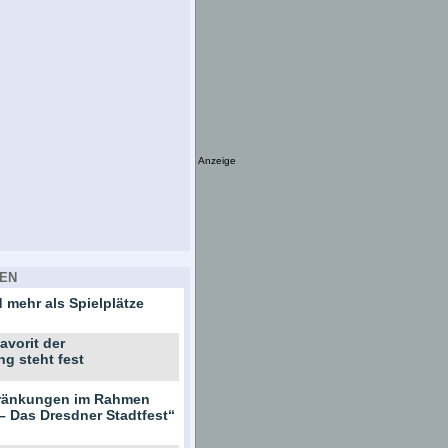
Anzeige
EN
 mehr als Spielplätze
avorit der
ng steht fest
hränkungen im Rahmen
– Das Dresdner Stadtfest“