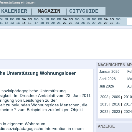
eranstaltung eintragen
|
|
KALENDER
MAGAZIN
CITYGUIDE
DI
MI
DO
FR
SA
SO
MO
DI
MI
DO
FR
SA
SO
MO
DI
MI
DO
FR
SA
SO
MO
11
12
13
14
15
16
17
18
19
20
21
22
23
24
25
26
27
28
29
30
31
NACHRICHTEN AR
Januar 2026
Fe
sche Unterstützung Wohnungsloser
April 2026
Ma
Juli 2026
Au
e sozialpädagogische Unterstützung
keit. Im Dresdner Amtsblatt vom 23. Juni 2011
2008
2009
2010
|
|
rbringung von Leistungen zu der
2015
2016
2017
gkeit zu bekunden.Wohnungslose Menschen, die
|
|
eime ? zum Beispiel im zukünftigen Objekt
2022
2023
2024
|
|
nen in eigenem Wohnraum
ANZEIGE
die sozialpädagogische Intervention in einem