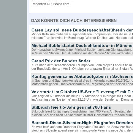
Redaktion DD-INside.com
DAS KÖNNTE DICH AUCH INTERESSIEREN
Caren Lay soll neue Bundesgeschäftsführerin de
Mit der Kritik am mühsam ausgehandelten Kompromiss über die neue
mit dem Fraktionsvize im Bundestag, Werner Dreibus aus Hessen, soll 
Michael Bublé startet Deutschlandtour in Münche
Der kanadische Swingsänger Michael Bublé macht am Dienstagabend 
in München Station. Der 34-Jährige mit der Bariton-Stimme wird dabei 
Grand Prix der Bundesländer
Kurz nach dem sensationellen Triumph von Lena Meyer-Landrut beim Eu
der Bundesländer an. Am 1. Oktober veranstaltet Entertainer Stefan R
Künftig gemeinsame Abituraufgaben in Sachsen 
In Sachsen und Sachsen-Anhalt wird es im Abiturjahrgang 2013/2014
Mathematik geben. Das vereinbarten die Regierungen der beiden Länd
Vox startet im Oktober US-Serie "Leverage" mit T
Vox zeigt ab 6. Oktober die neue US-Krimiserie "Leverage" mit Oscar-
im Anschluss an "Lie to me" um 22.15 Uhr, wie der Sender am Dienstag 
Stilbruch feiert 5-Jähriges mit 700 Fans
Stilbruch feiert fünfjähriges Bandjubiläum mit 700 Fans Am Freitag, d
Kleinen Saal des Alten Schlachthofs in ihrer Heimatstadt Dresden
Barcardi-Disco-Silvester-Night Flughafen Dresden
Es wird heiß auf dem Dresdner Flughafen Fire-and-Ice-Show zur Bacar
steigt am Silvesterabend eine stimmungsvolle Feier ins neue Jahr, de