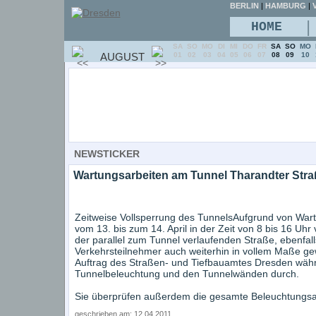
BERLIN
|
HAMBURG
|
V
|
HOME
SA
SO
MO
DI
MI
DO
FR
SA
SO
MO
AUGUST
01
02
03
04
05
06
07
08
09
10
NEWSTICKER
Wartungsarbeiten am Tunnel Tharandter Stra
Zeitweise Vollsperrung des TunnelsAufgrund von Wart
vom 13. bis zum 14. April in der Zeit von 8 bis 16 Uhr v
der parallel zum Tunnel verlaufenden Straße, ebenfal
Verkehrsteilnehmer auch weiterhin in vollem Maße gew
Auftrag des Straßen- und Tiefbauamtes Dresden währe
Tunnelbeleuchtung und den Tunnelwänden durch.
Sie überprüfen außerdem die gesamte Beleuchtungsan
geschrieben am: 12.04.2011