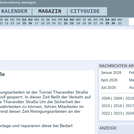
eranstaltung eintragen
|
|
KALENDER
MAGAZIN
CITYGUIDE
DI
MI
DO
FR
SA
SO
MO
DI
MI
DO
FR
SA
SO
MO
DI
MI
DO
FR
SA
SO
MO
11
12
13
14
15
16
17
18
19
20
21
22
23
24
25
26
27
28
29
30
31
NACHRICHTEN AR
Januar 2026
Fe
ße
April 2026
Ma
Juli 2026
Au
ungsarbeiten ist der Tunnel Tharandter Straße
oll gesperrt. In dieser Zeit fließt der Verkehr auf
2008
2009
2010
|
|
ls Tharandter Straße.Um die Sicherheit der
2015
2016
2017
ährleisten zu können, führen Mitarbeiter im
|
|
nd dieser Zeit Reinigungsarbeiten an der
2022
2023
2024
|
|
lage und reparieren diese bei Bedarf.
ANZEIGE