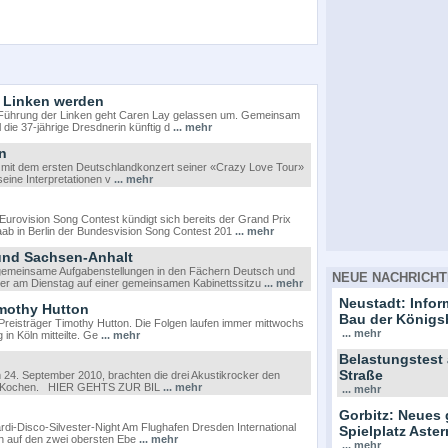
r Linken werden
 Führung der Linken geht Caren Lay gelassen um. Gemeinsam
die 37-jährige Dresdnerin künftig d
... mehr
n
mit dem ersten Deutschlandkonzert seiner «Crazy Love Tour»
seine Interpretationen v
... mehr
rovision Song Contest kündigt sich bereits der Grand Prix
aab in Berlin der Bundesvision Song Contest 201
... mehr
und Sachsen-Anhalt
 gemeinsame Aufgabenstellungen in den Fächern Deutsch und
NEUE NACHRICHT
er am Dienstag auf einer gemeinsamen Kabinettssitzu
... mehr
Neustadt: Info
imothy Hutton
Bau der Königs
Preisträger Timothy Hutton. Die Folgen laufen immer mittwochs
... mehr
in Köln mitteilte. Ge
... mehr
Belastungstest
Straße
em 24. September 2010, brachten die drei Akustikrocker den
 zum Kochen. HIER GEHTS ZUR BIL
... mehr
... mehr
Gorbitz: Neues 
di-Disco-Silvester-Night Am Flughafen Dresden International
Spielplatz Ast
nn auf den zwei obersten Ebe
... mehr
... mehr