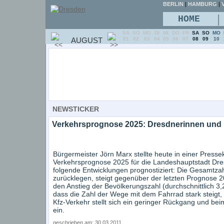
BERLIN
|
HAMBURG
|
V
|
HOME
SA
SO
MO
DI
MI
DO
FR
SA
SO
MO
AUGUST
01
02
03
04
05
06
07
08
09
10
NEWSTICKER
Verkehrsprognose 2025: Dresdnerinnen und 
Bürgermeister Jörn Marx stellte heute in einer Press
Verkehrsprognose 2025 für die Landeshauptstadt Dre
folgende Entwicklungen prognostiziert: Die Gesamtzah
zurücklegen, steigt gegenüber der letzten Prognose 20
den Anstieg der Bevölkerungszahl (durchschnittlich 3,2 
dass die Zahl der Wege mit dem Fahrrad stark steigt
Kfz-Verkehr stellt sich ein geringer Rückgang und 
ein.
geschrieben am: 30.03.2011