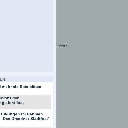
Anzeige
EN
 mehr als Spielplätze
avorit der
ng steht fest
hränkungen im Rahmen
– Das Dresdner Stadtfest“