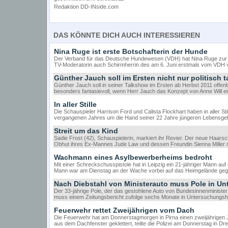
Redaktion DD-INside.com
DAS KÖNNTE DICH AUCH INTERESSIEREN
Nina Ruge ist erste Botschafterin der Hunde
Der Verband für das Deutsche Hundewesen (VDH) hat Nina Ruge zur ers
TV-Moderatorin auch Schirmherrin des am 6. Juni erstmals vom VDH v
Günther Jauch soll im Ersten nicht nur politisch t
Günther Jauch soll in seiner Talkshow im Ersten ab Herbst 2011 offen
besonders fantasievoll, wenn Herr Jauch das Konzept von Anne Will 
In aller Stille
Die Schauspieler Harrison Ford und Calista Flockhart haben in aller Stil
vergangenen Jahres um die Hand seiner 22 Jahre jüngeren Lebensgef
Streit um das Kind
Sadie Frost (42), Schauspielerin, markiert ihr Revier. Der neue Haars
Obhut ihres Ex-Mannes Jude Law und dessen Freundin Sienna Miller so
Wachmann eines Asylbewerberheims bedroht
Mit einer Schreckschusspistole hat in Leipzig ein 21-jähriger Mann a
Mann war am Dienstag an der Wache vorbei auf das Heimgelände gega
Nach Diebstahl von Ministerauto muss Pole in U
Der 33-jährige Pole, der das gestohlene Auto von Bundesinnenministe
muss einem Zeitungsbericht zufolge sechs Monate in Untersuchungsha
Feuerwehr rettet Zweijährigen vom Dach
Die Feuerwehr hat am Donnerstagmorgen in Pirna einen zweijährigen
aus dem Dachfenster geklettert, teilte die Polizei am Donnerstag in Dre