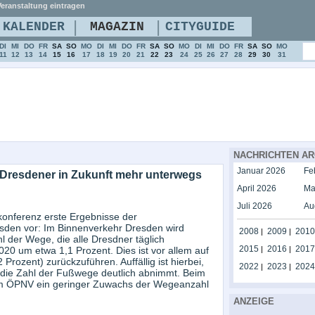
eranstaltung eintragen
|
|
KALENDER
MAGAZIN
CITYGUIDE
DI
MI
DO
FR
SA
SO
MO
DI
MI
DO
FR
SA
SO
MO
DI
MI
DO
FR
SA
SO
MO
11
12
13
14
15
16
17
18
19
20
21
22
23
24
25
26
27
28
29
30
31
NACHRICHTEN AR
Januar 2026
Fe
Dresdener in Zukunft mehr unterwegs
April 2026
Ma
Juli 2026
Au
ekonferenz erste Ergebnisse der
sden vor: Im Binnenverkehr Dresden wird
2008
2009
2010
|
|
l der Wege, die alle Dresdner täglich
2015
2016
2017
20 um etwa 1,1 Prozent. Dies ist vor allem auf
|
|
Prozent) zurückzuführen. Auffällig ist hierbei,
2022
2023
2024
|
|
, die Zahl der Fußwege deutlich abnimmt. Beim
beim ÖPNV ein geringer Zuwachs der Wegeanzahl
ANZEIGE