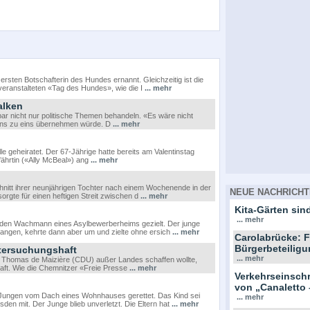
ten Botschafterin des Hundes ernannt. Gleichzeitig ist die
eranstalteten «Tag des Hundes», wie die I
... mehr
alken
bar nicht nur politische Themen behandeln. «Es wäre nicht
eins zu eins übernehmen würde. D
... mehr
le geheiratet. Der 67-Jährige hatte bereits am Valentinstag
ährtin («Ally McBeal») ang
... mehr
chnitt ihrer neunjährigen Tochter nach einem Wochenende in der
NEUE NACHRICHT
rgte für einen heftigen Streit zwischen d
... mehr
Kita-Gärten sind
... mehr
uf den Wachmann eines Asylbewerberheims gezielt. Der junge
ngen, kehrte dann aber um und zielte ohne ersich
... mehr
Carolabrücke: F
Bürgerbeteiligu
ntersuchungshaft
... mehr
r Thomas de Maizière (CDU) außer Landes schaffen wollte,
ft. Wie die Chemnitzer «Freie Presse
... mehr
Verkehrseinsc
von „Canaletto 
 Jungen vom Dach eines Wohnhauses gerettet. Das Kind sei
... mehr
sden mit. Der Junge blieb unverletzt. Die Eltern hat
... mehr