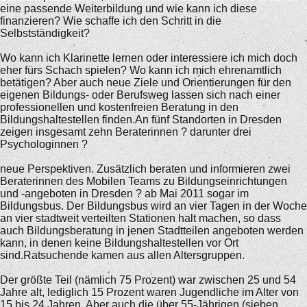
eine passende Weiterbildung und wie kann ich diese
finanzieren? Wie schaffe ich den Schritt in die
Selbstständigkeit?
Wo kann ich Klarinette lernen oder interessiere ich mich doch
eher fürs Schach spielen? Wo kann ich mich ehrenamtlich
betätigen? Aber auch neue Ziele und Orientierungen für den
eigenen Bildungs- oder Berufsweg lassen sich nach einer
professionellen und kostenfreien Beratung in den
Bildungshaltestellen finden.An fünf Standorten in Dresden
zeigen insgesamt zehn Beraterinnen ? darunter drei
Psychologinnen ?
neue Perspektiven. Zusätzlich beraten und informieren zwei
Beraterinnen des Mobilen Teams zu Bildungseinrichtungen
und -angeboten in Dresden ? ab Mai 2011 sogar im
Bildungsbus. Der Bildungsbus wird an vier Tagen in der Woche
an vier stadtweit verteilten Stationen halt machen, so dass
auch Bildungsberatung in jenen Stadtteilen angeboten werden
kann, in denen keine Bildungshaltestellen vor Ort
sind.Ratsuchende kamen aus allen Altersgruppen.
Der größte Teil (nämlich 75 Prozent) war zwischen 25 und 54
Jahre alt, lediglich 15 Prozent waren Jugendliche im Alter von
15 bis 24 Jahren. Aber auch die über 55-Jährigen (sieben