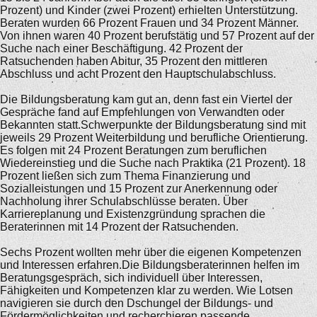
Prozent) und Kinder (zwei Prozent) erhielten Unterstützung.
Beraten wurden 66 Prozent Frauen und 34 Prozent Männer.
Von ihnen waren 40 Prozent berufstätig und 57 Prozent auf der
Suche nach einer Beschäftigung. 42 Prozent der
Ratsuchenden haben Abitur, 35 Prozent den mittleren
Abschluss und acht Prozent den Hauptschulabschluss.
Die Bildungsberatung kam gut an, denn fast ein Viertel der
Gespräche fand auf Empfehlungen von Verwandten oder
Bekannten statt.Schwerpunkte der Bildungsberatung sind mit
jeweils 29 Prozent Weiterbildung und berufliche Orientierung.
Es folgen mit 24 Prozent Beratungen zum beruflichen
Wiedereinstieg und die Suche nach Praktika (21 Prozent). 18
Prozent ließen sich zum Thema Finanzierung und
Sozialleistungen und 15 Prozent zur Anerkennung oder
Nachholung ihrer Schulabschlüsse beraten. Über
Karriereplanung und Existenzgründung sprachen die
Beraterinnen mit 14 Prozent der Ratsuchenden.
Sechs Prozent wollten mehr über die eigenen Kompetenzen
und Interessen erfahren.Die Bildungsberaterinnen helfen im
Beratungsgespräch, sich individuell über Interessen,
Fähigkeiten und Kompetenzen klar zu werden. Wie Lotsen
navigieren sie durch den Dschungel der Bildungs- und
Fördermöglichkeiten und recherchieren passende