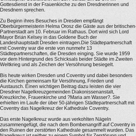
Gottesdienst in der Frauenkirche zu den Dresdnerinnen und
Dresdnern sprechen.
Zu Beginn ihres Besuches in Dresden empfängt
Oberbürgermeisterin Helma Orosz die Gäste aus der britischen
Partnerstadt am 10. Februar im Rathaus. Dort wird sich Lord
Mayor Brian Kelsey in das Goldene Buch der
Landeshauptstadt Dresden eintragen.Die Städtepartnerschaft
mit Coventry war die erste von nunmehr 13
Städtepartnerschaften, die Dresden einging. Sie wurde 1959
vor dem Hintergrund des Schicksals beider Städte im Zweiten
Weltkrieg und als Zeichen der Versöhnung besiegelt.
Bis heute wirken Dresden und Coventry und dabei besonders
die Kirchen gemeinsam für Versöhnung, Frieden und
Austausch. Einen wichtigen Beitrag dazu leisten die vier
Dresdner Nagelkreuzgemeinden Diakonissenanstalt,
Kreuzkirche, Frauenkirche und ?Maria am Wasser?. Sie
erhielten im Laufe der über 50-jährigen Städtepartnerschaft mit
Coventry das Nagelkreuz der Kathedrale Coventry.
Das erste Nagelkreuz wurde aus verkohlten Nägeln
zusammengefügt, die nach dem Bombenangriff auf Coventry in
den Ruinen der zerstörten Kathedrale gesammelt wurden. Das
Nagelkreuz ist seither zu einem Symbol für Zerstörung und