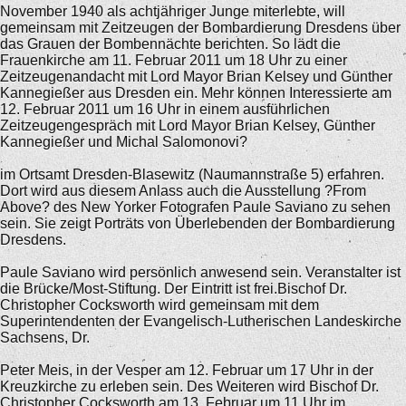
November 1940 als achtjähriger Junge miterlebte, will
gemeinsam mit Zeitzeugen der Bombardierung Dresdens über
das Grauen der Bombennächte berichten. So lädt die
Frauenkirche am 11. Februar 2011 um 18 Uhr zu einer
Zeitzeugenandacht mit Lord Mayor Brian Kelsey und Günther
Kannegießer aus Dresden ein. Mehr können Interessierte am
12. Februar 2011 um 16 Uhr in einem ausführlichen
Zeitzeugengespräch mit Lord Mayor Brian Kelsey, Günther
Kannegießer und Michal Salomonovi?
im Ortsamt Dresden-Blasewitz (Naumannstraße 5) erfahren.
Dort wird aus diesem Anlass auch die Ausstellung ?From
Above? des New Yorker Fotografen Paule Saviano zu sehen
sein. Sie zeigt Porträts von Überlebenden der Bombardierung
Dresdens.
Paule Saviano wird persönlich anwesend sein. Veranstalter ist
die Brücke/Most-Stiftung. Der Eintritt ist frei.Bischof Dr.
Christopher Cocksworth wird gemeinsam mit dem
Superintendenten der Evangelisch-Lutherischen Landeskirche
Sachsens, Dr.
Peter Meis, in der Vesper am 12. Februar um 17 Uhr in der
Kreuzkirche zu erleben sein. Des Weiteren wird Bischof Dr.
Christopher Cocksworth am 13. Februar um 11 Uhr im