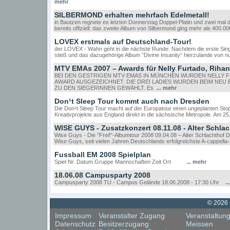
mehr
SILBERMOND erhalten mehrfach Edelmetall!
in Bautzen regnete es letzten Donnerstag Doppel-Platin und zwei mal dr
bereits offiziell: das zweite Album von Silbermond ging mehr als 400.
LOVEX erstmals auf Deutschland-Tour!
der LOVEX - Wahn geht in die nächste Runde: Nachdem die erste Singl
stieß und das dazugehörige Album “Divine Insanity“ hierzulande von null
MTV EMAs 2007 – Awards für Nelly Furtado, Rih
BEI DEN GESTRIGEN MTV EMAS IN MÜNCHEN WURDEN NELLY F
AWARD AUSGEZEICHNET. DIE DREI LADIES WURDEN BEIM NEU
ZU DEN SIEGERINNEN GEWÄHLT. Es
... mehr
Don¹t Sleep Tour kommt auch nach Dresden
Die Don¹t Sleep Tour macht auf der Europatour einen ungeplanten Stop
Kreativprojekte aus England direkt in die sächsische Metropole. Am 2
WISE GUYS - Zusatzkonzert 08.11.08 - Alter Schla
Wise Guys - Die "Frei!"-Albumtour 2008 09.04.08 – Alter Schlachthof 
Wise Guys, seit vielen Jahren Deutschlands erfolgreichste A-cappell
Fussball EM 2008 Spielplan
Spiel Nr. Datum Gruppe Mannschaften Zeit Ort
... mehr
18.06.08 Campusparty 2008
Campusparty 2008 TU - Campus Gelände 18.06.2008 - 17:30 Uhr
.
© 2026 
Impressum
Veranstalter Zugang
Veranstaltun
Datenschutz
Besitzerzugang
Meissen