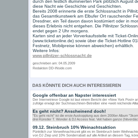
durch den festlich illuminierten Park plötzlich August 
diese Nacht wie Geschichte und Geschichten.
Bereits 2008 erinnerte die erste Schlossnacht in Pillnit
das Gesamtkunstwerk am Elbufer Ort rauschender Fes
Dresdner, ein Teil davon davon kostümiert oder in mo
dieses Erlebnis nicht entgehen. Die Pillnitzer Schlo
endet gegen 2 Uhr morgens.
Karten sind an jeder Vorverkaufsstelle mit Ticket-Onli
(www.ticketonline.de) sowie über die Ticket-Hotline 0
Festnetz, Mobilpreise können abweichen) erhältlich.
Weitere Infos:
www.pillnitzer-schlossnacht.de
geschrieben am: 04.05.2009
Redaktion DD-INside.com
DAS KÖNNTE DICH AUCH INTERESSIEREN
Google offenbar an Napster interessiert
Der Internetriese Google ist laut einem Bericht der «New York Post» a
zufolge erwägt der Suchmaschinen-Betreiber eine «weit reichende Allia
Es geht nicht? Anscheinend doch!
"Es geht nicht" ist die erste Auskopplung aus dem 2006er Album "3ko
drei Künstler T. Wonder & DJ Access feat. Veit haben ganze (hitverdäch
09.12. Steinbruch 10% Weinachtsaktion
Pünktlich zur Vorweihnachtszeit gibt es im Steinbruch beim Weihnac
von DJ Ztep und 10% Sonderrabatt auf alle Artikel an diesem Tag, kön