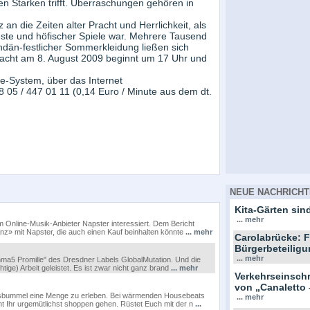
den Starken trifft. Überraschungen gehören in
z an die Zeiten alter Pracht und Herrlichkeit, als
te und höfischer Spiele war. Mehrere Tausend
ndän-festlicher Sommerkleidung ließen sich
ssnacht am 8. August 2009 beginnt um 17 Uhr und
ne-System, über das Internet
18 05 / 447 01 11 (0,14 Euro / Minute aus dem dt.
NEUE NACHRICHT
Kita-Gärten sind
... mehr
m Online-Musik-Anbieter Napster interessiert. Dem Bericht
nz» mit Napster, die auch einen Kauf beinhalten könnte
... mehr
Carolabrücke: F
Bürgerbeteiligu
... mehr
mma5 Promille" des Dresdner Labels GlobalMutation. Und die
tige) Arbeit geleistet. Es ist zwar nicht ganz brand
... mehr
Verkehrseinsc
von „Canaletto 
htsbummel eine Menge zu erleben. Bei wärmenden Housebeats
... mehr
nt Ihr urgemütlichst shoppen gehen. Rüstet Euch mit der n
...