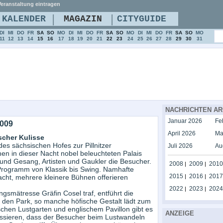
eranstaltung eintragen
|
|
KALENDER
MAGAZIN
CITYGUIDE
DI
MI
DO
FR
SA
SO
MO
DI
MI
DO
FR
SA
SO
MO
DI
MI
DO
FR
SA
SO
MO
11
12
13
14
15
16
17
18
19
20
21
22
23
24
25
26
27
28
29
30
31
NACHRICHTEN AR
Januar 2026
Fe
2009
April 2026
Ma
scher Kulisse
es sächsischen Hofes zur Pillnitzer
Juli 2026
Au
inen in dieser Nacht nobel beleuchteten Palais
 und Gesang, Artisten und Gaukler die Besucher.
2008
2009
2010
|
|
Programm von Klassik bis Swing. Namhafte
2015
2016
2017
cht, mehrere kleinere Bühnen offerieren
|
|
2022
2023
2024
|
|
lingsmätresse Gräfin Cosel traf, entführt die
 den Park, so manche höfische Gestalt lädt zum
schen Lustgarten und englischem Pavillon gibt es
ANZEIGE
assieren, dass der Besucher beim Lustwandeln