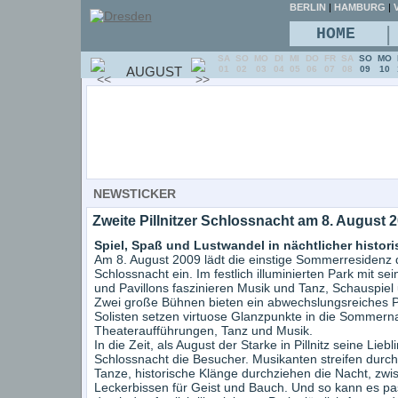
BERLIN
|
HAMBURG
|
V
|
HOME
SA
SO
MO
DI
MI
DO
FR
SA
SO
MO
AUGUST
01
02
03
04
05
06
07
08
09
10
NEWSTICKER
Zweite Pillnitzer Schlossnacht am 8. August 
Spiel, Spaß und Lustwandel in nächtlicher histori
Am 8. August 2009 lädt die einstige Sommerresidenz d
Schlossnacht ein. Im festlich illuminierten Park mit se
und Pavillons faszinieren Musik und Tanz, Schauspiel
Zwei große Bühnen bieten ein abwechslungsreiches 
Solisten setzen virtuose Glanzpunkte in die Sommerna
Theateraufführungen, Tanz und Musik.
In die Zeit, als August der Starke in Pillnitz seine Lieb
Schlossnacht die Besucher. Musikanten streifen durch
Tanze, historische Klänge durchziehen die Nacht, zwi
Leckerbissen für Geist und Bauch. Und so kann es p