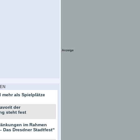
Anzeige
EN
 mehr als Spielplätze
avorit der
ng steht fest
hränkungen im Rahmen
– Das Dresdner Stadtfest“