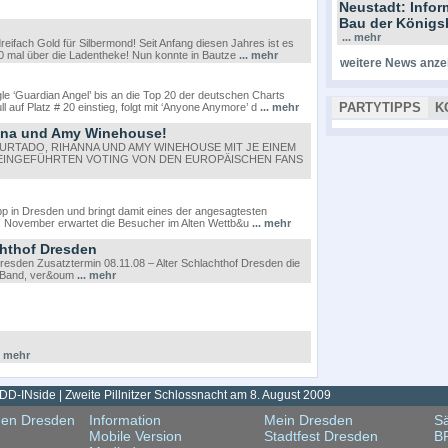
Neustadt: Info
Bau der Königs
... mehr
eifach Gold für Silbermond! Seit Anfang diesen Jahres ist es
000 mal über die Ladentheke! Nun konnte in Bautze
... mehr
weitere News anze
e ‘Guardian Angel’ bis an die Top 20 der deutschen Charts
PARTYTIPPS
K
 auf Platz # 20 einstieg, folgt mit ‘Anyone Anymore’ d
... mehr
anna und Amy Winehouse!
URTADO, RIHANNA UND AMY WINEHOUSE MIT JE EINEM
 EINGEFÜHRTEN VOTING VON DEN EUROPÄISCHEN FANS
p in Dresden und bringt damit eines der angesagtesten
5. November erwartet die Besucher im Alten Wettb&u
... mehr
chthof Dresden
Dresden Zusatztermin 08.11.08 – Alter Schlachthof Dresden die
a-Band, ver&oum
... mehr
.. mehr
DD-INside | Zweite Pillnitzer Schlossnacht am 8. August 2009
gen Dresden
Information
Mein Dresden
Sä
Mobile Version
Stadtfest Dresden
B