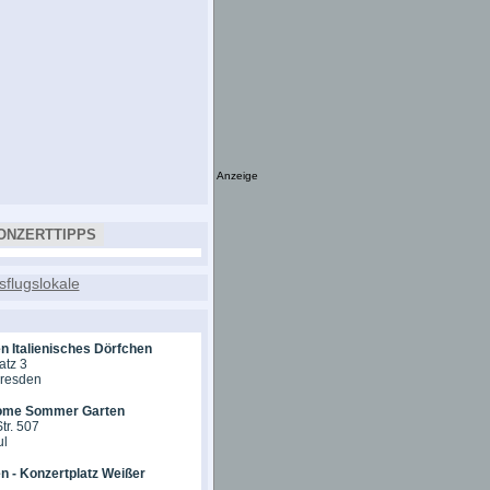
Anzeige
ONZERTTIPPS
n Italienisches Dörfchen
atz 3
Dresden
ome Sommer Garten
tr. 507
ul
n - Konzertplatz Weißer