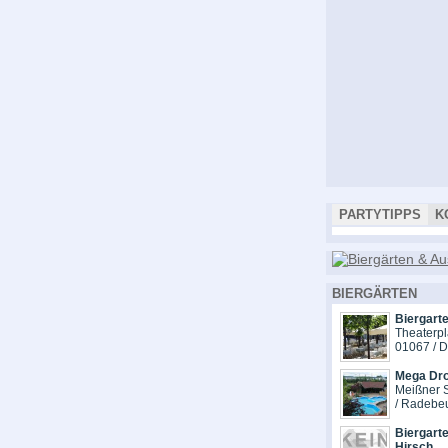
PARTYTIPPS
K
BIERGÄRTEN
Biergarte
Theaterpl
01067 / 
Mega Dr
Meißner S
/ Radebe
Biergarte
Hirsch