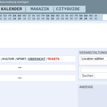
eranstaltung eintragen
|
|
KALENDER
MAGAZIN
CITYGUIDE
MI
DO
FR
SA
SO
MO
DI
MI
DO
FR
SA
SO
MO
DI
MI
DO
FR
SA
SO
MO
DI
11
12
13
14
15
16
17
18
19
20
21
22
23
24
25
26
27
28
29
30
31
VERANSTALTUNG
E
|
KULTUR
|
SPORT
|
ÜBERSICHT
|
TICKETS
>>
>>
ANZEIGE