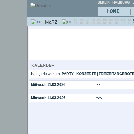
BERLIN
|
HAMBURG
|
V
|
HOME
SO
MO
DI
MI
DO
FR
SA
SO
MO
DI
MäRZ
01
02
03
04
05
06
07
08
09
10
KALENDER
Kategorie wählen:
PARTY
|
KONZERTE
|
FREIZEITANGEBOT
Mittwoch 11.03.2026
<<
Mittwoch 11.03.2026
<.<.