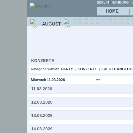
BERLIN
|
HAMBURG
|
V
|
HOME
MI
DO
FR
SA
SO
MO
DI
MI
DO
FR
AUGUST
01
02
03
04
05
06
07
08
09
10
KONZERTE
Kategorie wählen:
PARTY
|
KONZERTE
|
FREIZEITANGEBO
Mittwoch 11.03.2026
<<
11.03.2026
12.03.2026
13.03.2026
14.03.2026