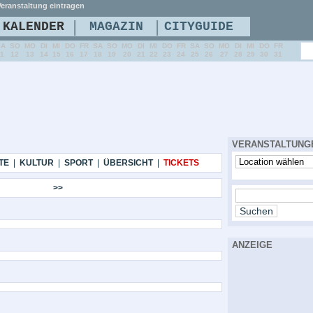
eranstaltung eintragen
|
|
KALENDER
MAGAZIN
CITYGUIDE
SA
SO
MO
DI
MI
DO
FR
SA
SO
MO
DI
MI
DO
FR
SA
SO
MO
DI
MI
DO
FR
11
12
13
14
15
16
17
18
19
20
21
22
23
24
25
26
27
28
29
30
31
VERANSTALTUNG
TE
|
KULTUR
|
SPORT
|
ÜBERSICHT
|
TICKETS
>>
ANZEIGE