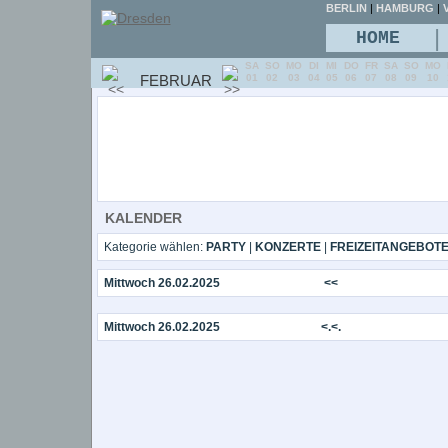
BERLIN
|
HAMBURG
|
V
|
HOME
SA
SO
MO
DI
MI
DO
FR
SA
SO
MO
FEBRUAR
01
02
03
04
05
06
07
08
09
10
KALENDER
Kategorie wählen:
PARTY
|
KONZERTE
|
FREIZEITANGEBOT
Mittwoch 26.02.2025
<<
Mittwoch 26.02.2025
<.<.