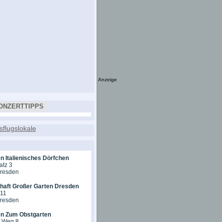
Anzeige
ONZERTTIPPS
n Italienisches Dörfchen
atz 3
Dresden
chaft Großer Garten Dresden
 11
Dresden
en Zum Obstgarten
r Weg 8