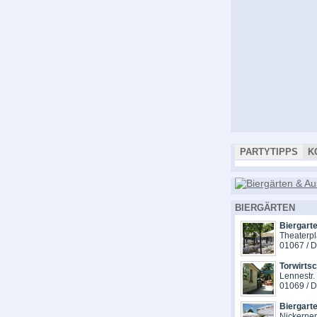
PARTYTIPPS
K
BIERGÄRTEN
Biergarte
Theaterpl
01067 / 
Torwirts
Lennestr.
01069 / 
Biergart
Nickerne