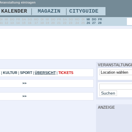
eranstaltung eintragen
|
|
KALENDER
MAGAZIN
CITYGUIDE
DI
MI
DO
FR
SA
SO
MO
DI
MI
DO
FR
SA
SO
MO
DI
MI
DO
FR
11
12
13
14
15
16
17
18
19
20
21
22
23
24
25
26
27
28
VERANSTALTUNG
E
|
KULTUR
|
SPORT
|
ÜBERSICHT
|
TICKETS
>>
>>
ANZEIGE