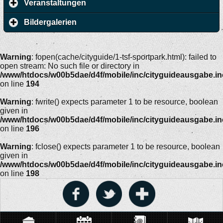
Veranstaltungen
Bildergalerien
Warning
: fopen(cache/cityguide/1-tsf-sportpark.html): failed to
open stream: No such file or directory in
/www/htdocs/w00b5dae/d4f/mobile/inc/cityguideausgabe.i
on line
194
Warning
: fwrite() expects parameter 1 to be resource, boolean
given in
/www/htdocs/w00b5dae/d4f/mobile/inc/cityguideausgabe.i
on line
196
Warning
: fclose() expects parameter 1 to be resource, boolean
given in
/www/htdocs/w00b5dae/d4f/mobile/inc/cityguideausgabe.i
on line
198