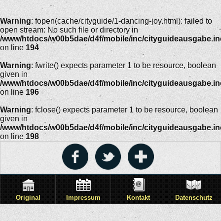
Warning
: fopen(cache/cityguide/1-dancing-joy.html): failed to
open stream: No such file or directory in
/www/htdocs/w00b5dae/d4f/mobile/inc/cityguideausgabe.i
on line
194
Warning
: fwrite() expects parameter 1 to be resource, boolean
given in
/www/htdocs/w00b5dae/d4f/mobile/inc/cityguideausgabe.i
on line
196
Warning
: fclose() expects parameter 1 to be resource, boolean
given in
/www/htdocs/w00b5dae/d4f/mobile/inc/cityguideausgabe.i
on line
198
Original
Impressum
Kontakt
Datenschutz