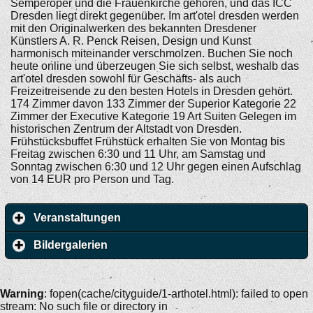
Semperoper und die Frauenkirche gehören, und das ICC
Dresden liegt direkt gegenüber. Im art'otel dresden werden
mit den Originalwerken des bekannten Dresdener
Künstlers A. R. Penck Reisen, Design und Kunst
harmonisch miteinander verschmolzen. Buchen Sie noch
heute online und überzeugen Sie sich selbst, weshalb das
art'otel dresden sowohl für Geschäfts- als auch
Freizeitreisende zu den besten Hotels in Dresden gehört.
174 Zimmer davon 133 Zimmer der Superior Kategorie 22
Zimmer der Executive Kategorie 19 Art Suiten Gelegen im
historischen Zentrum der Altstadt von Dresden.
Frühstücksbuffet Frühstück erhalten Sie von Montag bis
Freitag zwischen 6:30 und 11 Uhr, am Samstag und
Sonntag zwischen 6:30 und 12 Uhr gegen einen Aufschlag
von 14 EUR pro Person und Tag.
Veranstaltungen
Bildergalerien
Warning
: fopen(cache/cityguide/1-arthotel.html): failed to open
stream: No such file or directory in