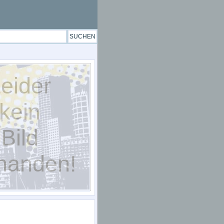
eider
kein
Bild
handen!