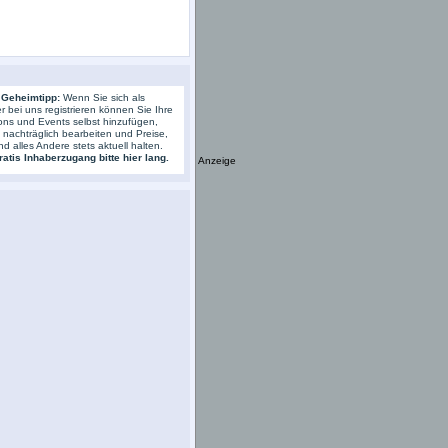
 Geheimtipp:
Wenn Sie sich als
r bei uns registrieren können Sie Ihre
ons und Events selbst hinzufügen,
s nachträglich bearbeiten und Preise,
nd alles Andere stets aktuell halten.
atis Inhaberzugang bitte hier lang.
Anzeige