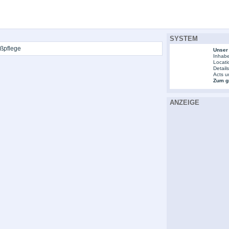
SYSTEM
ußpflege
Unser
Inhabe
Locati
Detail
Acts u
Zum gr
ANZEIGE