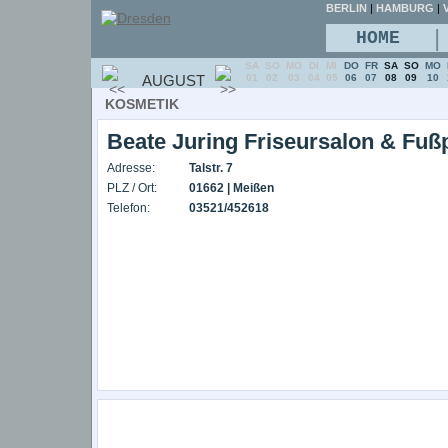
BERLIN
|
HAMBURG
|
V
|
HOME
SA
SO
MO
DI
MI
DO
FR
SA
SO
MO
AUGUST
01
02
03
04
05
06
07
08
09
10
KOSMETIK
Beate Juring Friseursalon & Fuß
Adresse:
Talstr. 7
PLZ / Ort:
01662 | Meißen
Telefon:
03521/452618