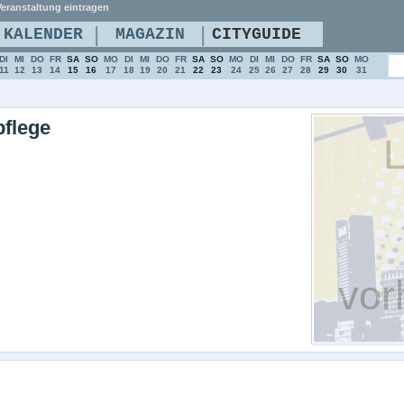
eranstaltung eintragen
|
|
KALENDER
MAGAZIN
CITYGUIDE
DI
MI
DO
FR
SA
SO
MO
DI
MI
DO
FR
SA
SO
MO
DI
MI
DO
FR
SA
SO
MO
11
12
13
14
15
16
17
18
19
20
21
22
23
24
25
26
27
28
29
30
31
pflege
L
vor