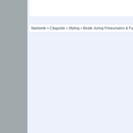
Startseite
Cityguide
Styling
Beate Juring Friseursalon & F
>
>
>