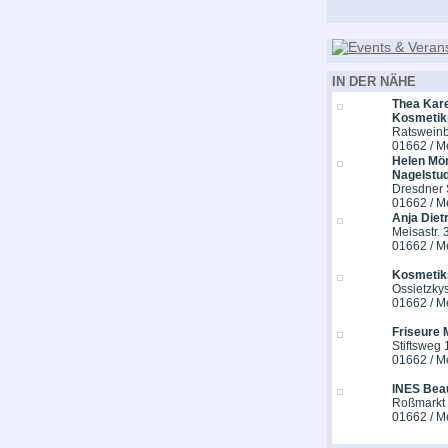
IN DER NÄHE
Thea Kar
Kosmetik
Ratsweinb
01662 / M
Helen Mö
Nagelstud
Dresdner S
01662 / M
Anja Diet
Meisastr. 
01662 / M
Kosmetik
Ossietzkys
01662 / M
Friseure
Stiftsweg 
01662 / M
INES Bea
Roßmarkt
01662 / M