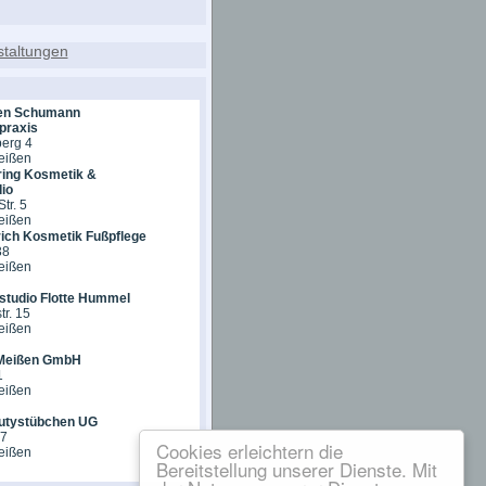
en Schumann
praxis
erg 4
eißen
ring Kosmetik &
io
tr. 5
eißen
rich Kosmetik Fußpflege
38
eißen
studio Flotte Hummel
tr. 15
eißen
 Meißen GmbH
1
eißen
utystübchen UG
 7
Cookies erleichtern die
eißen
Bereitstellung unserer Dienste. Mit