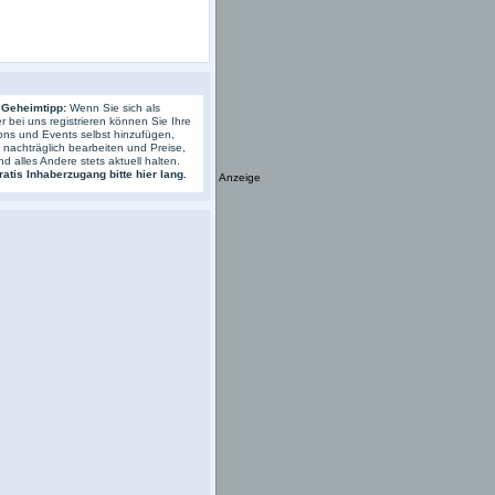
 Geheimtipp:
Wenn Sie sich als
r bei uns registrieren können Sie Ihre
ons und Events selbst hinzufügen,
s nachträglich bearbeiten und Preise,
nd alles Andere stets aktuell halten.
atis Inhaberzugang bitte hier lang.
Anzeige