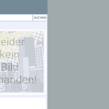
eider
kein
Bild
handen!