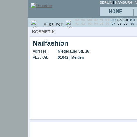
BERLIN
|
HAMBURG
|
V
|
HOME
SA
SO
MO
DI
MI
DO
FR
SA
SO
MO
AUGUST
01
02
03
04
05
06
07
08
09
10
KOSMETIK
Nailfashion
Adresse:
Niederauer Str. 36
PLZ / Ort:
01662 | Meißen