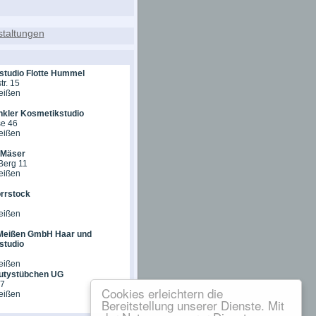
studio Flotte Hummel
tr. 15
eißen
kler Kosmetikstudio
e 46
eißen
 Mäser
Berg 11
eißen
rrstock
eißen
 Meißen GmbH Haar und
studio
eißen
utystübchen UG
 7
Cookies erleichtern die
eißen
Bereitstellung unserer Dienste. Mit