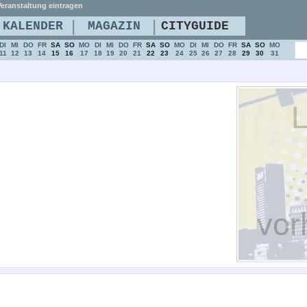
eranstaltung eintragen
|
|
KALENDER
MAGAZIN
CITYGUIDE
DI
MI
DO
FR
SA
SO
MO
DI
MI
DO
FR
SA
SO
MO
DI
MI
DO
FR
SA
SO
MO
11
12
13
14
15
16
17
18
19
20
21
22
23
24
25
26
27
28
29
30
31
L
vor