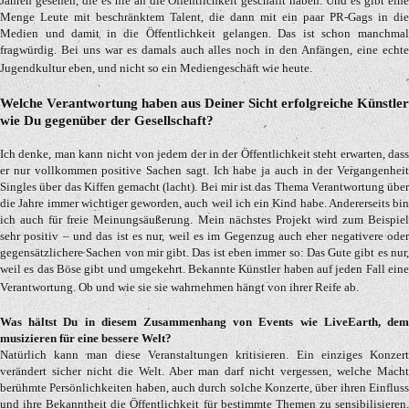
Jahren gesehen, die es nie an die Öffentlichkeit geschafft haben. Und es gibt eine
Menge Leute mit beschränktem Talent, die dann mit ein paar PR-Gags in die
Medien und damit in die Öffentlichkeit gelangen. Das ist schon manchmal
fragwürdig. Bei uns war es damals auch alles noch in den Anfängen, eine echte
Jugendkultur eben, und nicht so ein Mediengeschäft wie heute.
Welche Verantwortung haben aus Deiner Sicht erfolgreiche Künstler
wie Du gegenüber der Gesellschaft?
Ich denke, man kann nicht von jedem der in der Öffentlichkeit steht erwarten, dass
er nur vollkommen positive Sachen sagt. Ich habe ja auch in der Vergangenheit
Singles über das Kiffen gemacht (lacht). Bei mir ist das Thema Verantwortung über
die Jahre immer wichtiger geworden, auch weil ich ein Kind habe. Andererseits bin
ich auch für freie Meinungsäußerung. Mein nächstes Projekt wird zum Beispiel
sehr positiv – und das ist es nur, weil es im Gegenzug auch eher negativere oder
gegensätzlichere Sachen von mir gibt. Das ist eben immer so: Das Gute gibt es nur,
weil es das Böse gibt und umgekehrt. Bekannte Künstler haben auf jeden Fall eine
Verantwortung. Ob und wie sie sie wahrnehmen hängt von ihrer Reife ab.
Was hältst Du in diesem Zusammenhang von Events wie LiveEarth, dem
musizieren für eine bessere Welt?
Natürlich kann man diese Veranstaltungen kritisieren. Ein einziges Konzert
verändert sicher nicht die Welt. Aber man darf nicht vergessen, welche Macht
berühmte Persönlichkeiten haben, auch durch solche Konzerte, über ihren Einfluss
und ihre Bekanntheit die Öffentlichkeit für bestimmte Themen zu sensibilisieren.