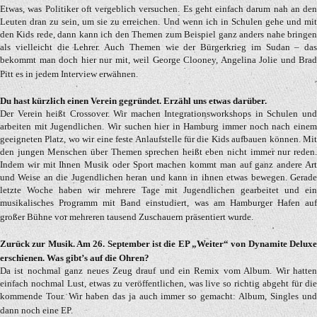
Etwas, was Politiker oft vergeblich versuchen. Es geht einfach darum nah an den
Leuten dran zu sein, um sie zu erreichen. Und wenn ich in Schulen gehe und mit
den Kids rede, dann kann ich den Themen zum Beispiel ganz anders nahe bringen
als vielleicht die Lehrer. Auch Themen wie der Bürgerkrieg im Sudan – das
bekommt man doch hier nur mit, weil George Clooney, Angelina Jolie und Brad
Pitt es in jedem Interview erwähnen.
Du hast kürzlich einen Verein gegründet. Erzähl uns etwas darüber.
Der Verein heißt Crossover. Wir machen Integrationsworkshops in Schulen und
arbeiten mit Jugendlichen. Wir suchen hier in Hamburg immer noch nach einem
geeigneten Platz, wo wir eine feste Anlaufstelle für die Kids aufbauen können. Mit
den jungen Menschen über Themen sprechen heißt eben nicht immer nur reden.
Indem wir mit Ihnen Musik oder Sport machen kommt man auf ganz andere Art
und Weise an die Jugendlichen heran und kann in ihnen etwas bewegen. Gerade
letzte Woche haben wir mehrere Tage mit Jugendlichen gearbeitet und ein
musikalisches Programm mit Band einstudiert, was am Hamburger Hafen auf
großer Bühne vor mehreren tausend Zuschauern präsentiert wurde.
Zurück zur Musik. Am 26. September ist die EP „Weiter“ von Dynamite Deluxe
erschienen. Was gibt’s auf die Ohren?
Da ist nochmal ganz neues Zeug drauf und ein Remix vom Album. Wir hatten
einfach nochmal Lust, etwas zu veröffentlichen, was live so richtig abgeht für die
kommende Tour. Wir haben das ja auch immer so gemacht: Album, Singles und
dann noch eine EP.