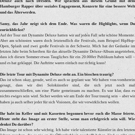
Deluxe auch nach Dresden. Wir sprachen aus diesem Grund mit dem
Hamburger Rapper über soziales Engagement, Konzerte für eine bessere Welt
und das Älterwerden.
Samy, das Jahr neigt sich dem Ende. Was waren die Highlights, wenn Du
zurückblickst?
Auf der Tour mit Dynamite Deluxe hatten wir auf jeden Fall sehr schöne Momente.
Aber am schönsten waren doch letztendlich die Festivals, zum Beispiel HipHop-
Open, Splash und zwei große Festivals in der Schweiz. Mich hat der Gedanke im
letzten Jahr beim Schreiben für das aktuelle Dynamite Deluxe-Album angetrieben,
dass ich diesen Sommer etwas Taugliches für ein 20.000er Publikum haben will –
und es hat geklappt. Die Auftritte waren einfach nur richtig krass!
Die letzte Tour mit Dynamite Deluxe steht an. Ein bisschen traurig?
Das ist schon okay, gerade, weil es auch so geplant war. Wir haben von vornherein
gesagt, dass wir drei Solokünstler sind, die sich jetzt noch mal
zusammenschließen, um eine Platte gemeinsam zu machen. Es war klar, dass es
nichts ewiges sein wird. Sicher werden wir am Ende der Tour traurig sein – aber wir
haben ja auch selber jeder für sich Visionen, die wir verwirklichen wollen.
Ihr habt im Keller und mit Kassetten begonnen bevor euch die Masse feierte.
Heute steht das Image an erster Stelle, wenn man erfolgreich sein will. Wie
denkst Du darüber?
Das Image ist schon sehr wichtig. Ich habe viele talentierte Künstler in den letzten