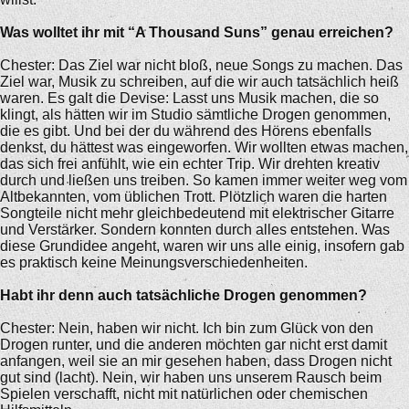
Was wolltet ihr mit “A Thousand Suns” genau erreichen?
Chester: Das Ziel war nicht bloß, neue Songs zu machen. Das
Ziel war, Musik zu schreiben, auf die wir auch tatsächlich heiß
waren. Es galt die Devise: Lasst uns Musik machen, die so
klingt, als hätten wir im Studio sämtliche Drogen genommen,
die es gibt. Und bei der du während des Hörens ebenfalls
denkst, du hättest was eingeworfen. Wir wollten etwas machen,
das sich frei anfühlt, wie ein echter Trip. Wir drehten kreativ
durch und ließen uns treiben. So kamen immer weiter weg vom
Altbekannten, vom üblichen Trott. Plötzlich waren die harten
Songteile nicht mehr gleichbedeutend mit elektrischer Gitarre
und Verstärker. Sondern konnten durch alles entstehen. Was
diese Grundidee angeht, waren wir uns alle einig, insofern gab
es praktisch keine Meinungsverschiedenheiten.
Habt ihr denn auch tatsächliche Drogen genommen?
Chester: Nein, haben wir nicht. Ich bin zum Glück von den
Drogen runter, und die anderen möchten gar nicht erst damit
anfangen, weil sie an mir gesehen haben, dass Drogen nicht
gut sind (lacht). Nein, wir haben uns unserem Rausch beim
Spielen verschafft, nicht mit natürlichen oder chemischen