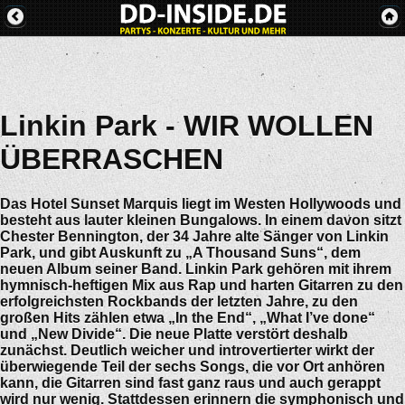
Linkin Park - WIR WOLLEN
ÜBERRASCHEN
Das Hotel Sunset Marquis liegt im Westen Hollywoods und
besteht aus lauter kleinen Bungalows. In einem davon sitzt
Chester Bennington, der 34 Jahre alte Sänger von Linkin
Park, und gibt Auskunft zu „A Thousand Suns“, dem
neuen Album seiner Band. Linkin Park gehören mit ihrem
hymnisch-heftigen Mix aus Rap und harten Gitarren zu den
erfolgreichsten Rockbands der letzten Jahre, zu den
großen Hits zählen etwa „In the End“, „What I’ve done“
und „New Divide“. Die neue Platte verstört deshalb
zunächst. Deutlich weicher und introvertierter wirkt der
überwiegende Teil der sechs Songs, die vor Ort anhören
kann, die Gitarren sind fast ganz raus und auch gerappt
wird nur wenig. Stattdessen erinnern die symphonisch und