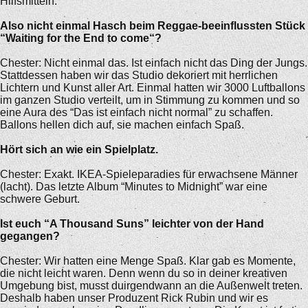
Hilfsmitteln.
Also nicht einmal Hasch beim Reggae-beeinflussten Stück
“Waiting for the End to come“?
Chester: Nicht einmal das. Ist einfach nicht das Ding der Jungs.
Stattdessen haben wir das Studio dekoriert mit herrlichen
Lichtern und Kunst aller Art. Einmal hatten wir 3000 Luftballons
im ganzen Studio verteilt, um in Stimmung zu kommen und so
eine Aura des “Das ist einfach nicht normal” zu schaffen.
Ballons hellen dich auf, sie machen einfach Spaß.
Hört sich an wie ein Spielplatz.
Chester: Exakt. IKEA-Spieleparadies für erwachsene Männer
(lacht). Das letzte Album “Minutes to Midnight” war eine
schwere Geburt.
Ist euch “A Thousand Suns” leichter von der Hand
gegangen?
Chester: Wir hatten eine Menge Spaß. Klar gab es Momente,
die nicht leicht waren. Denn wenn du so in deiner kreativen
Umgebung bist, musst duirgendwann an die Außenwelt treten.
Deshalb haben unser Produzent Rick Rubin und wir es