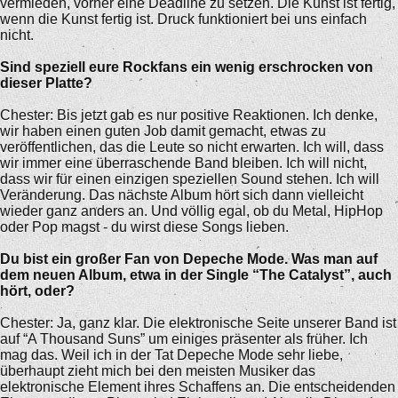
vermieden, vorher eine Deadline zu setzen. Die Kunst ist fertig,
wenn die Kunst fertig ist. Druck funktioniert bei uns einfach
nicht.
Sind speziell eure Rockfans ein wenig erschrocken von
dieser Platte?
Chester: Bis jetzt gab es nur positive Reaktionen. Ich denke,
wir haben einen guten Job damit gemacht, etwas zu
veröffentlichen, das die Leute so nicht erwarten. Ich will, dass
wir immer eine überraschende Band bleiben. Ich will nicht,
dass wir für einen einzigen speziellen Sound stehen. Ich will
Veränderung. Das nächste Album hört sich dann vielleicht
wieder ganz anders an. Und völlig egal, ob du Metal, HipHop
oder Pop magst - du wirst diese Songs lieben.
Du bist ein großer Fan von Depeche Mode. Was man auf
dem neuen Album, etwa in der Single “The Catalyst”, auch
hört, oder?
Chester: Ja, ganz klar. Die elektronische Seite unserer Band ist
auf “A Thousand Suns” um einiges präsenter als früher. Ich
mag das. Weil ich in der Tat Depeche Mode sehr liebe,
überhaupt zieht mich bei den meisten Musiker das
elektronische Element ihres Schaffens an. Die entscheidenden