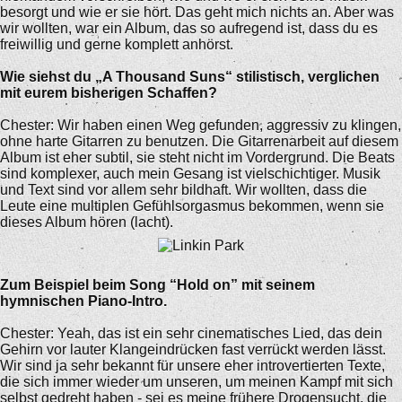
besorgt und wie er sie hört. Das geht mich nichts an. Aber was
wir wollten, war ein Album, das so aufregend ist, dass du es
freiwillig und gerne komplett anhörst.
Wie siehst du „A Thousand Suns“ stilistisch, verglichen
mit eurem bisherigen Schaffen?
Chester: Wir haben einen Weg gefunden, aggressiv zu klingen,
ohne harte Gitarren zu benutzen. Die Gitarrenarbeit auf diesem
Album ist eher subtil, sie steht nicht im Vordergrund. Die Beats
sind komplexer, auch mein Gesang ist vielschichtiger. Musik
und Text sind vor allem sehr bildhaft. Wir wollten, dass die
Leute eine multiplen Gefühlsorgasmus bekommen, wenn sie
dieses Album hören (lacht).
Zum Beispiel beim Song “Hold on” mit seinem
hymnischen Piano-Intro.
Chester: Yeah, das ist ein sehr cinematisches Lied, das dein
Gehirn vor lauter Klangeindrücken fast verrückt werden lässt.
Wir sind ja sehr bekannt für unsere eher introvertierten Texte,
die sich immer wieder um unseren, um meinen Kampf mit sich
selbst gedreht haben - sei es meine frühere Drogensucht, die