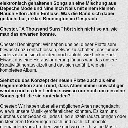
elektronisch gehaltenen Songs an eine Mischung aus
Depeche Mode und Nine Inch Nails mit einem kleinen
Hauch Elton-John-Einfluss. Was die Band sich dabei
gedacht hat, erklärt Bennington im Gespräch.
Chester, “A Thousand Suns” hört sich nicht so an, wie
man das erwarten konnte.
Chester Bennington: Wir haben uns bei dieser Platte sehr
bewusst dazu entschlossen, etwas zu schaffen, das für uns
anders ist und sich trotzdem noch anfühlt wie Linkin Park.
Etwas, das eine Herausforrderung für uns war, das unsere
Kreativität herauskitzelt und das sich anfühlt, wie ein
komplettes Album.
Siehst du das Konzept der neuen Platte auch als eine
Gegenreaktion zum Trend, dass Alben immer unwichtiger
werden und es den Leuten sowieso nur noch um einzelne
Songs geht, die sie runterladen?
Chester: Wir haben über alle möglichen Arten nachgedacht,
wie wir unsere Musik veröffentlichen könnten. Es kam uns
durchaus der Gedanke, jedes Lied einzeln rauszubringen oder
in kleineren Dosierungen nach und nach. Ich möchte
niemandem vorschreiben, wie und wo er sich seine Musik