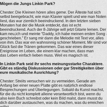
Mögen die Jungs Linkin Park?
Chester: Die Kleinen hören alles gerne. Der Älteste hat sich
selbst beeigebracht, wie man Klavier spielt und wie man Noten
liest, das war ziemlich beeindruckend. In den letzten sieben
Monaten hat der die Musik entdeckt, das ist echt
beeindruckend. Auch der 8-Jährige will jetzt Gitarre lernen. Der
kam neu,ich und meinte “Daddy, ich habe meinen ersten Song
geschrieben.” Er sang mir dann die Melodie mit Text vor, alles
von ihm. Das war ein wahnsinnig schöner Moment. Mir sind vor
Glück fast die Tränen gekommen. Das war eines dieser
Ereignisse im Leben, die einem klar machen, dass man
das Leben einfach lieben muss. Weil es magisch ist.
In Linkin Park seid ihr sechs meinungsstarke Charaktere.
Gibt es ständig Diskussionen oder gar Streitigkeiten über
eure musikalische Ausrichtung?
Chester: Streits versuchen wir zu vermeiden. Gerade am
Anfang bei einer neuen Platte gibt es natürlich endlose
Besprechungen und Überlegungen. Sobald du Kunst machst,
für die du nicht komplett alleine verantwortlich bist, wenn du
also kein Buch schreibst oder kein Bild malst, dann musst du
dich darüber austauschen, was du machen, was du erreichen
willst.