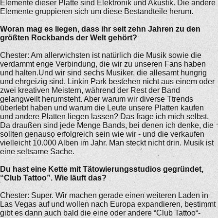
Elemente dieser Platte sind Elektronik und Akustik. Die andere
Elemente gruppieren sich um diese Bestandteile herum.
Woran mag es liegen, dass ihr seit zehn Jahren zu den
größten Rockbands der Welt gehört?
Chester: Am allerwichsten ist natürlich die Musik sowie die
verdammt enge Verbindung, die wir zu unseren Fans haben
und halten.Und wir sind sechs Musiker, die allesamt hungrig
und ehrgeizig sind. Linkin Park bestehen nicht aus einem oder
zwei kreativen Meistern, während der Rest der Band
gelangweilt herumsteht. Aber warum wir diverse Ttrends
überlebt haben und warum die Leute unsere Platten kaufen
und andere Platten liegen lassen? Das frage ich mich selbst.
Da draußen sind jede Menge Bands, bei denen ich denke, die
sollten genauso erfolgreich sein wie wir - und die verkaufen
vielleicht 10.000 Alben im Jahr. Man steckt nicht drin. Musik ist
eine seltsame Sache.
Du hast eine Kette mit Tätowierungsstudios gegründet,
“Club Tattoo”. Wie läuft das?
Chester: Super. Wir machen gerade einen weiteren Laden in
Las Vegas auf und wollen nach Europa expandieren, bestimmt
gibt es dann auch bald die eine oder andere “Club Tattoo“-