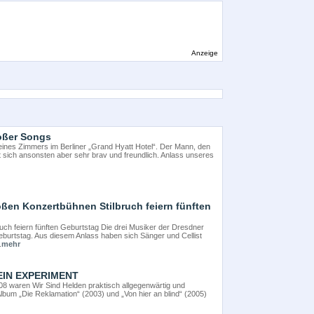
Anzeige
roßer Songs
 seines Zimmers im Berliner „Grand Hyatt Hotel“. Der Mann, den
t sich ansonsten aber sehr brav und freundlich. Anlass unseres
roßen Konzertbühnen Stilbruch feiern fünften
uch feiern fünften Geburtstag Die drei Musiker der Dresdner
Geburtstag. Aus diesem Anlass haben sich Sänger und Cellist
.
mehr
 EIN EXPERIMENT
8 waren Wir Sind Helden praktisch allgegenwärtig und
Album „Die Reklamation“ (2003) und „Von hier an blind“ (2005)