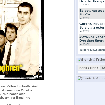
Bau der Königs
... mehr
Belastungstest
Straße
... mehr
Gorbitz: Neues 
Spielplatz Ast
... mehr
JOYNEXT verlän
Dresdner Sport
... mehr
weitere News anze
PARTYTIPPS
K
wer Yellow Umbrella sind.
en stammenden Musiker
s. Nun haben sich
lt, um der Band ihre