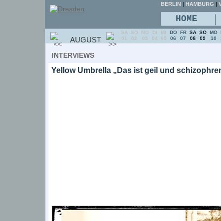
BERLIN
|
HAMBURG
|
V
|
HOME
SA
SO
MO
DI
MI
DO
FR
SA
SO
MO
AUGUST
01
02
03
04
05
06
07
08
09
10
INTERVIEWS
Yellow Umbrella „Das ist geil und schizophre