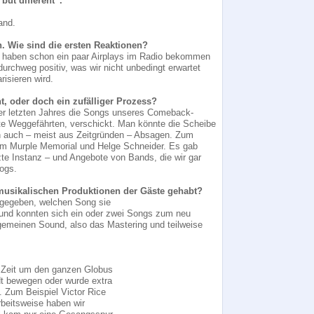
ut different“.
and.
n. Wie sind die ersten Reaktionen?
ir haben schon ein paar Airplays im
Radio bekommen
urchweg positiv, was wir nicht unbedingt erwartet
isieren wird.
t, oder doch ein zufälliger Prozess?
ber letzten Jahres die Songs unseres Comeback-
alte Weggefährten, verschickt. Man könnte die Scheibe
h auch – meist aus Zeitgründen – Absagen. Zum
im Murple Memorial und Helge Schneider. Es gab
e Instanz – und Angebote von Bands, die wir gar
ogs.
e musikalischen Produktionen der Gäste gehabt?
orgegeben, welchen Song sie
und konnten sich ein oder zwei Songs zum neu
lgemeinen Sound, also das Mastering und teilweise
 Zeit um den ganzen Globus
t bewegen oder wurde extra
t. Zum Beispiel Victor Rice
rbeitsweise haben wir