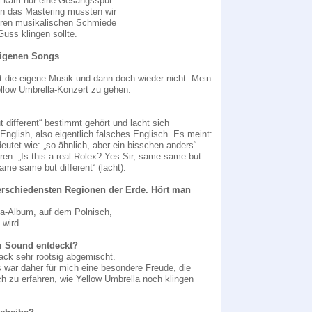
l kam nur eine Gesangsspur
n das Mastering mussten wir
nderen musikalischen Schmiede
uss klingen sollte.
 eigenen Songs
st die eigene Musik und dann doch wieder nicht. Mein
ellow Umbrella-Konzert zu gehen.
different“ bestimmt gehört und lacht sich
English, also eigentlich falsches Englisch. Es meint:
eutet wie: „so ähnlich, aber ein bisschen anders“.
en: „Is this a real Rolex? Yes Sir, same same but
same same but different“ (lacht).
erschiedensten Regionen der Erde. Hört man
la-Album, auf dem Polnisch,
wird.
m Sound entdeckt?
mack sehr rootsig abgemischt.
ar daher für mich eine besondere Freude, die
h zu erfahren, wie Yellow Umbrella noch klingen