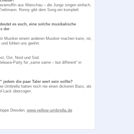
Scheibe?
 Vavamuffin aus Warschau – die Jungs singen einfach,
 Trettmann. Ronny gibt dem Song ein komplett
deutet es euch, eine solche musikalische
s der
ein Musiker einem anderen Musiker machen kann, ist,
n und fühlen uns geehrt.
est, Ost, Nord und Süd.
elease-Party für „same same – but different“ in
 jedem die paar Taler wert sein sollte?
ow Umbrella hatten noch nie einen dickeren Bass, als
 UV-Lack überzogen.
www.yellow-umbrella.de
aloppe Dresden,