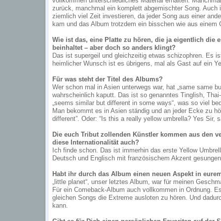
vollkommen unterschiedliches Material erhalten: Manchma
zurück, manchmal ein komplett abgemischter Song. Auch i
ziemlich viel Zeit investieren, da jeder Song aus einer a
kam und das Album trotzdem ein bisschen wie aus einem G
Wie ist das, eine Platte zu hören, die ja eigentlich die
beinhaltet – aber doch so anders klingt?
Das ist supergeil und gleichzeitig etwas schizophren. Es i
heimlicher Wunsch ist es übrigens, mal als Gast auf ein Y
Für was steht der Titel des Albums?
Wer schon mal in Asien unterwegs war, hat „same same but 
wahrscheinlich kaputt. Das ist so genanntes Tinglish, Thai-
„seems similar but different in some ways“, was so viel bed
Man bekommt es in Asien ständig und an jeder Ecke zu hör
different”. Oder: “Is this a really yellow umbrella? Yes Sir, 
Die euch Tribut zollenden Künstler kommen aus den v
diese Internationalität auch?
Ich finde schon. Das ist immerhin das erste Yellow Umbrel
Deutsch und Englisch mit französischem Akzent gesungen 
Habt ihr durch das Album einen neuen Aspekt in eure
„little planet“, unser letztes Album, war für meinen Gesch
Für ein Comeback-Album auch vollkommen in Ordnung. Es w
gleichen Songs die Extreme ausloten zu hören. Und dadurc
kann.