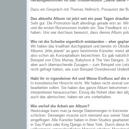
Herausgekommen ist das Tribute-Album „same same – b
Dazu ein Gespräch mit Thomas Hellmich, Posaunist der B
Das aktuelle Album ist jetzt seit ein paar Tagen drauße
Sehr gut. Die Promotion läuft allerdings gerade erst an. W
und die ersten Rezensionen trudeln ein. Das Feedback ist d
haben. Uns war durchaus bewusst, dass dieses Album polar
Wie ist die Scheibe eigentlich entstanden – eher geplan
Wir haben das knallhart durchgeplant und bereits im Okto
Albums „little planet“ an ganz bestimmte Künstler, meist 
also schon als Konzeptalbum bezeichnen. Es gab natürlic
Beispiel von Chris Murray, Babylove & The Van Dangos, J
aber auch überraschende Zusagen – zum Beispiel von Letzt
nicht gefragt hatten, wie zum Beispiel Overdressed Underd
Habt ihr in irgendeiner Art und Weise Einfluss auf di
In künstlerischer Hinsicht nicht. Wir haben nicht einmal v
bearbeiten sollen. Sie haben das ganze Album bekommen 
interpretieren heraussuchen. Einzig die Hoheit über den al
auch das abmischen, haben wir uns vorbehalten.
Wie verlief die Arbeit am Album?
Heutzutage kann man ja riesige Datenmengen in kürzester
schicken. Deswegen musste sich niemand aus seiner Stad
eingeflogen. Alle Künstler haben in ihren Studios gearbeite
in Sao Paolo oder King Django in New York. Durch diese A