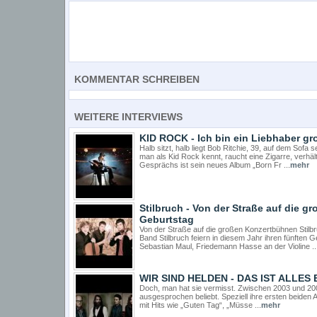
KOMMENTAR SCHREIBEN
WEITERE INTERVIEWS
KID ROCK - Ich bin ein Liebhaber g
Halb sitzt, halb liegt Bob Ritchie, 39, auf dem Sofa
man als Kid Rock kennt, raucht eine Zigarre, verhäl
Gesprächs ist sein neues Album „Born Fr ...
mehr
Stilbruch - Von der Straße auf die g
Geburtstag
Von der Straße auf die großen Konzertbühnen Stilbr
Band Stilbruch feiern in diesem Jahr ihren fünften 
Sebastian Maul, Friedemann Hasse an der Violine ..
WIR SIND HELDEN - DAS IST ALLES
Doch, man hat sie vermisst. Zwischen 2003 und 200
ausgesprochen beliebt. Speziell ihre ersten beiden 
mit Hits wie „Guten Tag“, „Müsse ...
mehr