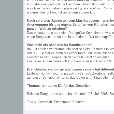
Gibt es für Dich einen persönlichen Favoriten auf der 
Ich habe zwei persönliche Favoriten: „Internatzionau“ mit
als ob es um ihr Leben ginge – und „s’ iss soe“ mit Ronny
anderes Gesicht und ist außerdem superwitzig.
Nach so vielen Jahren aktivem Musikerdasein – was be
Anerkennung für das eigene Schaffen von Künstlern au
ganzen Welt zu erhalten?
Das bedeutet uns sehr viel. Das größte Kompliment, was 
einen Song von ihm neu zu interpretieren. Wir sind ergriffe
Was steht als nächstes im Bandkalender?
Im Juli spielen wir erstmal ein paar schicke Festivals in W
Am 26. Juli gibt es dann die exorbitante und unglaubliche R
Dresden in der Saloppe, zu der wir alle herzlich einladen!
Ein neues Album wird auch kommen, aber nicht vor 2009.
Drei Gründe, warum gerade „same same – but different“
Erstens, Ronny Trettmann sagt, „wie’s iss“. Zweitens, Yell
auf dieser Scheibe. Drittens, das Cover ist mit partiellem
Thomas, ich danke Dir für das Gespräch.
Release-Party „same same but different“, 26.
Juli 2008, S
Text & Gespräch: Friedemann Schreiter