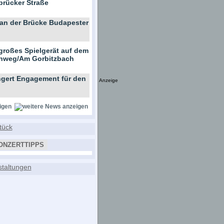
brücker Straße
 an der Brücke Budapester
großes Spielgerät auf dem
ernweg/Am Gorbitzbach
gert Engagement für den
Anzeige
igen
ONZERTTIPPS