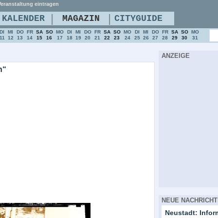
eranstaltung eintragen
|
|
KALENDER
MAGAZIN
CITYGUIDE
DI
MI
DO
FR
SA
SO
MO
DI
MI
DO
FR
SA
SO
MO
DI
MI
DO
FR
SA
SO
MO
11
12
13
14
15
16
17
18
19
20
21
22
23
24
25
26
27
28
29
30
31
ANZEIGE
n“
NEUE NACHRICHT
Neustadt: Info