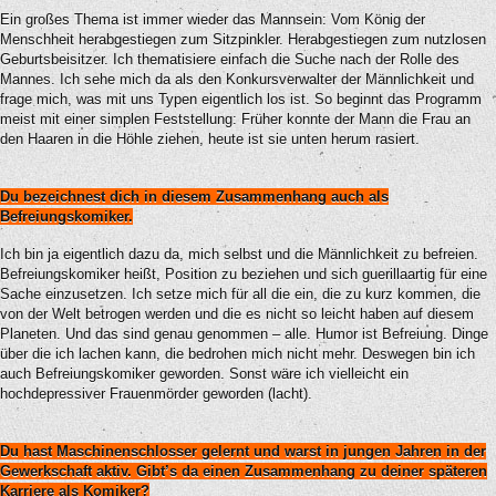
Ein großes Thema ist immer wieder das Mannsein: Vom König der
Menschheit herabgestiegen zum Sitzpinkler. Herabgestiegen zum nutzlosen
Geburtsbeisitzer. Ich thematisiere einfach die Suche nach der Rolle des
Mannes. Ich sehe mich da als den Konkursverwalter der Männlichkeit und
frage mich, was mit uns Typen eigentlich los ist. So beginnt das Programm
meist mit einer simplen Feststellung: Früher konnte der Mann die Frau an
den Haaren in die Höhle ziehen, heute ist sie unten herum rasiert.
Du bezeichnest dich in diesem Zusammenhang auch als
Befreiungskomiker.
Ich bin ja eigentlich dazu da, mich selbst und die Männlichkeit zu befreien.
Befreiungskomiker heißt, Position zu beziehen und sich guerillaartig für eine
Sache einzusetzen. Ich setze mich für all die ein, die zu kurz kommen, die
von der Welt betrogen werden und die es nicht so leicht haben auf diesem
Planeten. Und das sind genau genommen – alle. Humor ist Befreiung. Dinge
über die ich lachen kann, die bedrohen mich nicht mehr. Deswegen bin ich
auch Befreiungskomiker geworden. Sonst wäre ich vielleicht ein
hochdepressiver Frauenmörder geworden (lacht).
Du hast Maschinenschlosser gelernt und warst in jungen Jahren in der
Gewerkschaft aktiv. Gibt’s da einen Zusammenhang zu deiner späteren
Karriere als Komiker?