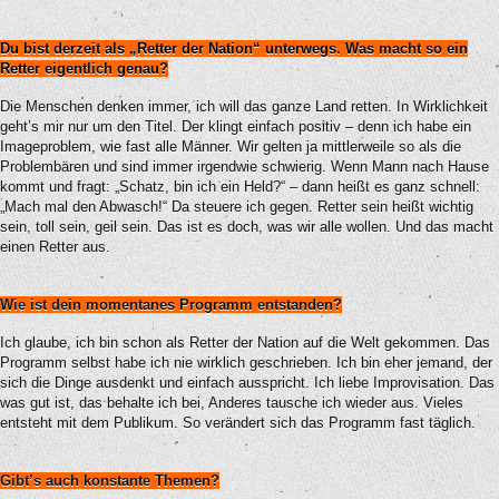
Du bist derzeit als „Retter der Nation“ unterwegs. Was macht so ein
Retter eigentlich genau?
Die Menschen denken immer, ich will das ganze Land retten. In Wirklichkeit
geht’s mir nur um den Titel. Der klingt einfach positiv – denn ich habe ein
Imageproblem, wie fast alle Männer. Wir gelten ja mittlerweile so als die
Problembären und sind immer irgendwie schwierig. Wenn Mann nach Hause
kommt und fragt: „Schatz, bin ich ein Held?“ – dann heißt es ganz schnell:
„Mach mal den Abwasch!“ Da steuere ich gegen. Retter sein heißt wichtig
sein, toll sein, geil sein. Das ist es doch, was wir alle wollen. Und das macht
einen Retter aus.
Wie ist dein momentanes Programm entstanden?
Ich glaube, ich bin schon als Retter der Nation auf die Welt gekommen. Das
Programm selbst habe ich nie wirklich geschrieben. Ich bin eher jemand, der
sich die Dinge ausdenkt und einfach ausspricht. Ich liebe Improvisation. Das
was gut ist, das behalte ich bei, Anderes tausche ich wieder aus. Vieles
entsteht mit dem Publikum. So verändert sich das Programm fast täglich.
Gibt’s auch konstante Themen?