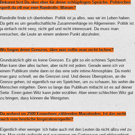
Bekannt bist Du aber eher für deine schlüpfrigen Sprüche. Politisches
spielt da oft nur eine Randrolle. Warum?
Randrolle finde ich übertrieben. Politik ist ja alles, was wir im Leben haben.
Da geht es um gesellschaftliche Zusammenhänge im Allgemeinen. Politik ist
ja einfach nicht sexy, nicht geil und nicht interessant. Da muss man
versuchen, die Leute an einem anderen Punkt abzuholen.
Wo liegen deine Grenzen, über was sollte man nicht lachen?
Grundsätzlich gibt es keine Grenzen. Es gibt so ein schönes Sprichwort:
Man kann über alles lachen, aber nicht mit jedem. Gerade wenn ich vor
einem Publikum stehe dann ist das eine sehr intime Atmosphäre. Da merkt
man ganz schnell, wo die Grenzen sind. Und dieses Überspitzen, an die
Grenze gehen, ist eigentlich nur ein Spielchen, um zu schauen, bis wohin die
Menschen mitgehen. Denn so lange das Publikum mitlacht ist es auf deiner
Seite. Einen guten Witz kann jeder erzählen. Aber einen schlechten Witz gut
zu bringen, dass können die Wenigsten.
Du wohnst im 2500 Einwohner zählenden Marialinden. Ist das nicht
auch eine herrliche Inspirationsquelle?
Eigentlich eher weniger. Ich habe auch mit den Leuten da nicht allzu viel zu
tun. Man steht vielleicht mal zusammen am Gartenzaun und philosophiert