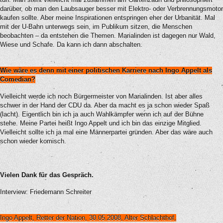
darüber, ob man den Laubsauger besser mit Elektro- oder Verbrennungsmotor
kaufen sollte. Aber meine Inspirationen entspringen eher der Urbanität. Mal
mit der U-Bahn unterwegs sein, im Publikum sitzen, die Menschen
beobachten – da entstehen die Themen. Marialinden ist dagegen nur Wald,
Wiese und Schafe. Da kann ich dann abschalten.
Wie wäre es denn mit einer politischen Karriere nach Ingo Appelt als
Comedian?
Vielleicht werde ich noch Bürgermeister von Marialinden. Ist aber alles
schwer in der Hand der CDU da. Aber da macht es ja schon wieder Spaß
(lacht). Eigentlich bin ich ja auch Wahlkämpfer wenn ich auf der Bühne
stehe. Meine Partei heißt Ingo Appelt und ich bin das einzige Mitglied.
Vielleicht sollte ich ja mal eine Männerpartei gründen. Aber das wäre auch
schon wieder komisch.
Vielen Dank für das Gespräch.
Interview: Friedemann Schreiter
Ingo Appelt, Retter der Nation, 30.05.2008, Alter Schlachthof,