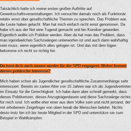
Tatsächlich hatte ich meine ersten großen Auftritte auf
Gewerkschaftsveranstaltungen. Ich versuchte damals noch als Funktionär
relativ ernst über gesellschaftliche Themen zu sprechen. Das Problem war,
die Leute haben gelacht. Man hat mich einfach nicht ernst genommen. Da
habe ich aus der Not eine Tugend gemacht und bin Komiker geworden.
Eigentlich wollte ich Politiker werden. Aber da hat man das Problem, dass
man irgendwelchen Sachzwängen unterworfen ist und auch dann wahrhaftig
sein muss, wenn eigentlich alles gelogen ist. Und das mit dem lügen
bekomme ich nicht so richtig hin.
Du hast dich auch immer wieder für die SPD engagiert. Woher kommt
dieses politische Interesse?
Mich haben schon als Jugendlicher gesellschaftliche Zusammenhänge sehr
interessiert. Bereits im zarten Alter von 15 Jahren war ich als Jugendvertreter
im Einsatz für die Gerechtigkeit. Ich habe dann aber schnell gemerkt, dass
dieses Politikersein, dieses Anzugträgerdasein und diese Sachzwänge nichts
für mich sind. Ich wollte eher einer aus dem Volke sein und nicht jemand, der
mit erhobenem Zeigefinger von oben herab die Menschen belehrt. Nichts
desto trotz bin ich bis heute Mitglied in der SPD und unterstütze sie zum
Beispiel in Wahlkämpfen.