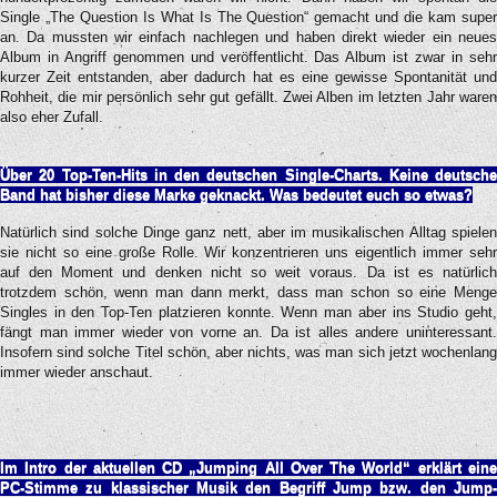
Single „The Question Is What Is The Question“ gemacht und die kam super
an. Da mussten wir einfach nachlegen und haben direkt wieder ein neues
Album in Angriff genommen und veröffentlicht. Das Album ist zwar in sehr
kurzer Zeit entstanden, aber dadurch hat es eine gewisse Spontanität und
Rohheit, die mir persönlich sehr gut gefällt. Zwei Alben im letzten Jahr waren
also eher Zufall.
Über 20 Top-Ten-Hits in den deutschen Single-Charts. Keine deutsche
Band hat bisher diese Marke
geknackt. Was bedeutet euch so etwas?
Natürlich sind solche Dinge ganz nett, aber im musikalischen Alltag spielen
sie nicht so eine große Rolle. Wir konzentrieren uns eigentlich immer sehr
auf den Moment und denken nicht so weit voraus. Da ist es natürlich
trotzdem schön, wenn man dann merkt, dass man schon so eine Menge
Singles in den Top-Ten platzieren konnte. Wenn man aber ins Studio geht,
fängt man immer wieder von vorne an. Da ist alles andere uninteressant.
Insofern sind solche Titel schön, aber nichts, was man sich jetzt wochenlang
immer wieder anschaut.
Im Intro der aktuellen CD „Jumping All Over The World“ erklärt eine
PC-Stimme zu klassischer M
usik den Begriff Jump bzw. den Jump-