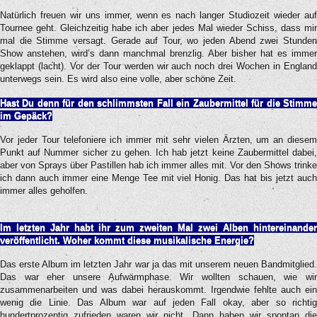
Natürlich freuen wir uns immer, wenn es nach langer Studiozeit wieder auf
Tournee geht. Gleichzeitig habe ich aber jedes Mal wieder Schiss, dass mir
mal die Stimme versagt. Gerade auf Tour, wo jeden Abend zwei Stunden
Show anstehen, wird’s dann manchmal brenzlig. Aber bisher hat es immer
geklappt (lacht). Vor der Tour werden wir auch noch drei Wochen in England
unterwegs sein. Es wird also eine volle, aber schöne Zeit.
Hast Du denn für den schlimmsten Fall ein Zaubermittel für die Stimme
im Gepäck?
Vor jeder Tour telefoniere ich immer mit sehr vielen Ärzten, um an diesem
Punkt auf Nummer sicher zu gehen. Ich hab jetzt keine Zaubermittel dabei,
aber von Sprays über Pastillen hab ich immer alles mit. Vor den Shows trinke
ich dann auch immer eine Menge Tee mit viel Honig. Das hat bis jetzt auch
immer alles geholfen.
Im letzten Jahr habt ihr zum zweiten Mal zwei Alben hintereinander
veröffentlicht. Woher kommt
diese musikalische Energie?
Das erste Album im letzten Jahr war ja das mit unserem neuen Bandmitglied.
Das war eher unsere Aufwärmphase. Wir wollten schauen, wie wir
zusammenarbeiten und was dabei herauskommt. Irgendwie fehlte auch ein
wenig die Linie. Das Album war auf jeden Fall okay, aber so richtig
hundertprozentig zufrieden waren wir nicht. Dann haben wir spontan die