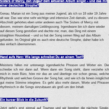
Sisters of Mercy, den Du
auf dem aktuellen Album singst – und das mit
einer deutschen Strophe?
Genau. Marian ist ein Song aus meiner Jugend, als ich so 18 oder 19 Jahre
alt war. Das war eine sehr wichtige und intensive Zeit damals, und zu diesem
Abschnitt gehörten eben unter anderen auch The Sisters of Mercy mit
diesem, meinem damaligen Lieblingssong. Irgendwann bin ich dann wieder
auf diesen Song gestoßen und dachte mir, man, das Ding mit einem
straighten Housebeat – und so hat der Song seinen Weg auf das Album
gefunden. Im Original gibt es auch eine deutsche Strophe, daher habe ich
das einfach übernommen.
Hand aufs Herz: Wie lange schreibst Du an einem Text?
Meistens fallen mir unterwegs irgendwelche Phrasen und Wörter ein. Die
schreibe ich mir dann auf. Wenn dann ein Song steht, dann verziehe ich
mich in mein Büro, höre mir das an und überlege mir schon genau, welche
Rhythmik und welchen Groove der Song hat, und wie ich da hinein möglichst
gut meine Stimme integriere. Es geht also mehr darum, Worte und Phrasen
rhythmisch in die Songs einzubauen als groß um den Inhalt.
Ein kurzer Blick in die Zukunft?
Jetzt geht’s erst einmal auf Tournee und wir bereiten die nächste Single-