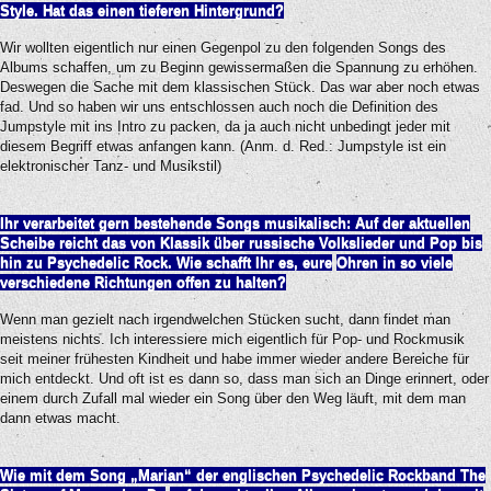
Style. Hat das einen tieferen Hintergrund?
Wir wollten eigentlich nur einen Gegenpol zu den folgenden Songs des
Albums schaffen, um zu Beginn gewissermaßen die Spannung zu erhöhen.
Deswegen die Sache mit dem klassischen Stück. Das war aber noch etwas
fad. Und so haben wir uns entschlossen auch noch die Definition des
Jumpstyle mit ins Intro zu packen, da ja auch nicht unbedingt jeder mit
diesem Begriff etwas anfangen kann. (Anm. d. Red.: Jumpstyle ist ein
elektronischer Tanz- und Musikstil)
Ihr verarbeitet gern bestehende Songs musikalisch: Auf der aktuellen
Scheibe reicht das von Klassik über russische Volkslieder und Pop bis
hin zu Psychedelic Rock. Wie schafft Ihr es, eure
Ohren in so viele
verschiedene Richtungen offen zu halten?
Wenn man gezielt nach irgendwelchen Stücken sucht, dann findet man
meistens nichts. Ich interessiere mich eigentlich für Pop- und Rockmusik
seit meiner frühesten Kindheit und habe immer wieder andere Bereiche für
mich entdeckt. Und oft ist es dann so, dass man sich an Dinge erinnert, oder
einem durch Zufall mal wieder ein Song über den Weg läuft, mit dem man
dann etwas macht.
Wie mit dem Song „Marian“ der englischen Psychedelic Rockband The