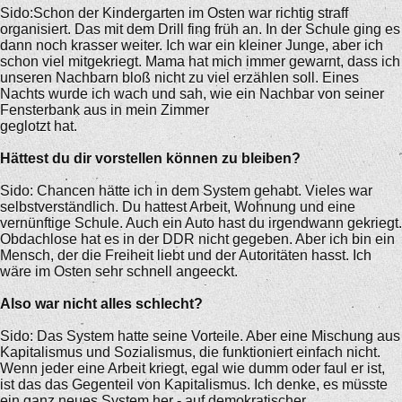
Sido:Schon der Kindergarten im Osten war richtig straff
organisiert. Das mit dem Drill fing früh an. In der Schule ging es
dann noch krasser weiter. Ich war ein kleiner Junge, aber ich
schon viel mitgekriegt. Mama hat mich immer gewarnt, dass ich
unseren Nachbarn bloß nicht zu viel erzählen soll. Eines
Nachts wurde ich wach und sah, wie ein Nachbar von seiner
Fensterbank aus in mein Zimmer
geglotzt hat.
Hättest du dir vorstellen können zu bleiben?
Sido: Chancen hätte ich in dem System gehabt. Vieles war
selbstverständlich. Du hattest Arbeit, Wohnung und eine
vernünftige Schule. Auch ein Auto hast du irgendwann gekriegt.
Obdachlose hat es in der DDR nicht gegeben. Aber ich bin ein
Mensch, der die Freiheit liebt und der Autoritäten hasst. Ich
wäre im Osten sehr schnell angeeckt.
Also war nicht alles schlecht?
Sido: Das System hatte seine Vorteile. Aber eine Mischung aus
Kapitalismus und Sozialismus, die funktioniert einfach nicht.
Wenn jeder eine Arbeit kriegt, egal wie dumm oder faul er ist,
ist das das Gegenteil von Kapitalismus. Ich denke, es müsste
ein ganz neues System her - auf demokratischer