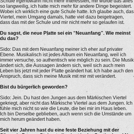
Schule irgendwann nicht mehr interessiert, mir wurde das alles
so langweilig, ich hatte mich mehr für andere Dinge begeistert.
Wobei ich wirklich eine gute Schule hatte. Ich glaube auch, das
Viertel, mein Umgang damals, hatte viel dazu beigetragen,
dass das mit der Schule und mir nicht mehr so gelaufen ist.
Du sagst, die neue Platte sei ein “Neuanfang”. Wie meinst
du das?
Sido: Das mit dem Neuanfang meiner ich eher auf privater
Ebene. Musikalisch ist jedes Album ein Neuanfang, weil ich
immer versuche, so authentisch wie möglich zu sein. Die Musik
ändert sich, die Aussagen ändern sich, weil sich auch mein
Leben bis jetzt mit jeder Platte geändert hat. Ich habe auch den
Anspruch, dass sich meine Musik mit mir mit verändert.
Bist du bürgerlich geworden?
Sido: Jein. Du hast den Jungen aus dem Märkischen Viertel
gekriegt, aber nicht das Märkische Viertel aus dem Jungen. Ich
fühle mich nicht so wie die Leute, die bei mir im Haus leben.
Ich bin Derselbe geblieben, auch wenn sich die Umstände um
mich herum geändert haben.
Seit vier Jahren hast du eine feste Beziehung mit der