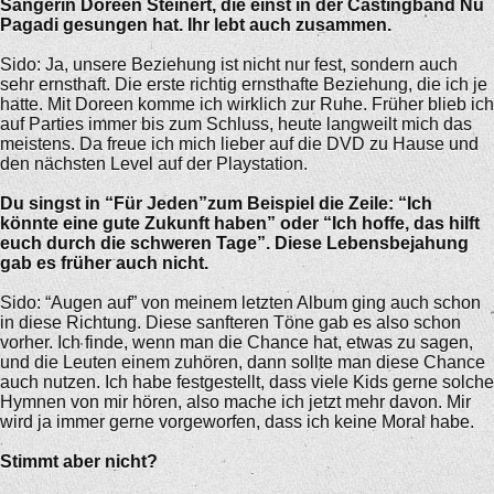
Sängerin Doreen Steinert, die einst in der Castingband Nu
Pagadi gesungen hat. Ihr lebt auch zusammen.
Sido: Ja, unsere Beziehung ist nicht nur fest, sondern auch
sehr ernsthaft. Die erste richtig ernsthafte Beziehung, die ich je
hatte. Mit Doreen komme ich wirklich zur Ruhe. Früher blieb ich
auf Parties immer bis zum Schluss, heute langweilt mich das
meistens. Da freue ich mich lieber auf die DVD zu Hause und
den nächsten Level auf der Playstation.
Du singst in “Für Jeden”zum Beispiel die Zeile: “Ich
könnte eine gute Zukunft haben” oder “Ich hoffe, das hilft
euch durch die schweren Tage”. Diese Lebensbejahung
gab es früher auch nicht.
Sido: “Augen auf” von meinem letzten Album ging auch schon
in diese Richtung. Diese sanfteren Töne gab es also schon
vorher. Ich finde, wenn man die Chance hat, etwas zu sagen,
und die Leuten einem zuhören, dann sollte man diese Chance
auch nutzen. Ich habe festgestellt, dass viele Kids gerne solche
Hymnen von mir hören, also mache ich jetzt mehr davon. Mir
wird ja immer gerne vorgeworfen, dass ich keine Moral habe.
Stimmt aber nicht?