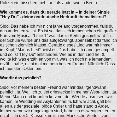
Polizei ein bisschen mehr auf als anderswo in Berlin.
Wie kommt es, dass du gerade jetzt in – in deiner Single
“Hey Du” - deine ostdeutsche Herkunft thematisierst?
Sido: Das habe ich mir nicht jahrelang vorgenommen, falls du
das andeuten willst. Es ist so, dass ich immer schon ein großer
Fan vom Musical “Linie 1” war, das in Berlin gespielt wird. In
der Schule wurde uns das aufgezwängt, aber selbst da fand ich
es schon ziemlich klasse. Gerade dieses Lied war mir immer
im Kopf, “Marias Lied” heißt es. Das habe ich dann gesampelt
und so ist “Hey Du“ entstanden. Wie es in den Lied heißt,
wollte ich was erzählen von mir, was ich noch nie jemandem
erzählt habe, nicht mal meinem besten Freund. Nämlich: Dass
ich aus dem Osten bin.
War dir das peinlich?
Sido: Vor meinem besten Freund war mir das irgendwann
peinlich, ja. Weil ich zu tief drinsteckte in meiner West- Identität.
Meine Mama und konnten kurz vor der Wende ausreisen, wir
kamen im Wedding ins Asylantenheim. Ich war acht, galt bei
allen als der asoziale, blöde Ostler und hatte ständig Ärger.
Immer, wenn wir umgezogen sind, habe ich es weniger Leuten
erzählt. In der 5. Klasse kam ich ins Märkische Viertel. Dort