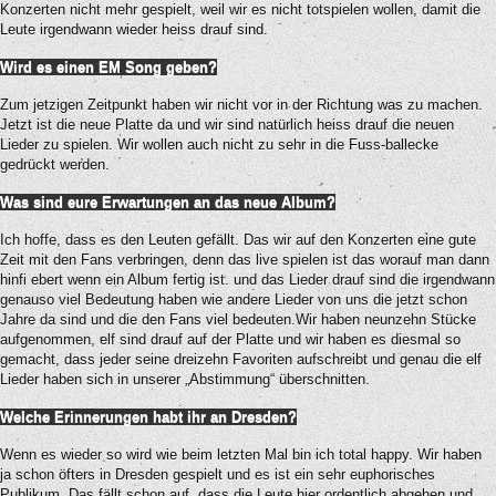
Konzerten nicht mehr gespielt, weil wir es nicht totspielen wollen, damit die
Leute irgendwann wieder heiss drauf sind.
Wird es einen EM Song geben?
Zum jetzigen Zeitpunkt haben wir nicht vor in der Richtung was zu machen.
Jetzt ist die neue Platte da und wir sind natürlich heiss drauf die neuen
Lieder zu spielen. Wir wollen auch nicht zu sehr in die Fuss-ballecke
gedrückt werden.
Was sind eure Erwartungen an das neue Album?
Ich hoffe, dass es den Leuten gefällt. Das wir auf den Konzerten eine gute
Zeit mit den Fans verbringen, denn das live spielen ist das worauf man dann
hinfi ebert wenn ein Album fertig ist. und das Lieder drauf sind die irgendwann
genauso viel Bedeutung haben wie andere Lieder von uns die jetzt schon
Jahre da sind und die den Fans viel bedeuten.Wir haben neunzehn Stücke
aufgenommen, elf sind drauf auf der Platte und wir haben es diesmal so
gemacht, dass jeder seine dreizehn Favoriten aufschreibt und genau die elf
Lieder haben sich in unserer „Abstimmung“ überschnitten.
Welche Erinnerungen habt ihr an Dresden?
Wenn es wieder so wird wie beim letzten Mal bin ich total happy. Wir haben
ja schon öfters in Dresden gespielt und es ist ein sehr euphorisches
Publikum. Das fällt schon auf, dass die Leute hier ordentlich abgehen und