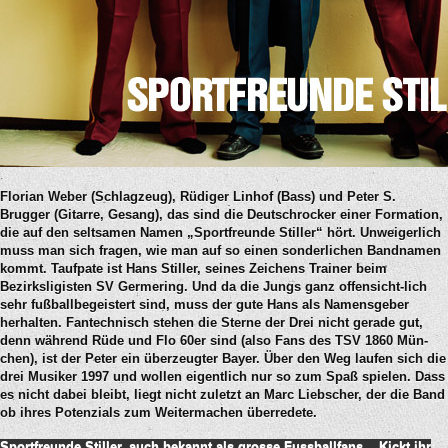
Florian Weber (Schlagzeug), Rüdiger Linhof (Bass) und Peter S.
Brugger (Gitarre, Gesang), das sind die Deutschrocker einer Formation,
die auf den seltsamen Namen „Sportfreunde Stiller“ hört. Unweigerlich
muss man sich fragen, wie man auf so einen sonderlichen Bandnamen
kommt. Taufpate ist Hans Stiller, seines Zeichens Trainer beim
Bezirksligisten SV Germering.
Und da die Jungs ganz offensicht-lich
sehr fußballbegeistert sind, muss der gute Hans als Namensgeber
herhalten. Fantechnisch stehen die Sterne der Drei nicht gerade gut,
denn während Rüde und Flo 60er sind (also Fans des TSV 1860 Mün-
chen), ist der Peter ein überzeugter Bayer. Über den Weg laufen sich die
drei Musiker 1997 und wollen eigentlich nur so zum Spaß spielen. Dass
es nicht dabei bleibt, liegt nicht zuletzt an Marc Liebscher, der die Band
ob ihres Potenzials zum Weitermachen überredete.
Sportfreunde Stiller, auch bekannt als grosse Fussballfans... Kickt ihr