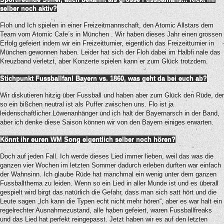
selber noch aktiv?
Floh und Ich spielen in einer Freizeitmannschaft, den Atomic Allstars dem
Team vom Atomic Cafe´s in München . Wir haben dieses Jahr einen grossen
Erfolg gefeiert indem wir ein Freizeitturnier, eigentlich das Freizeitturnier in
München gewonnen haben. Leider hat sich der Floh dabei im Halbfi nale das
Kreuzband verletzt, aber Konzerte spielen kann er zum Glück trotzdem.
Stichpunkt Fussballfan! Bayern vs. 1860, was geht da bei euch ab?
Wir diskutieren hitzig über Fussball und haben aber zum Glück den Rüde, der
so ein bißchen neutral ist als Puffer zwischen uns. Flo ist ja
leidenschaftlicher Löwenanhänger und ich halt der Bayernarsch in der Band,
aber ich denke diese Saison können wir von den Bayern einiges erwarten.
Könnt ihr euren WM Song eigentlich selber noch hören?
Doch auf jeden Fall. Ich werde dieses Lied immer lieben, weil das was die
ganzen vier Wochen im letzten Sommer dadurch erleben durften war einfach
der Wahnsinn. Ich glaube Rüde hat manchmal ein wenig unter dem ganzen
Fussballthema zu leiden. Wenn so ein Lied in aller Munde ist und es überall
gespielt wird birgt das natürlich die Gefahr, dass man sich satt hört und die
Leute sagen „Ich kann die Typen echt nicht mehr hören“, aber es war halt ein
regelrechter Ausnahmezustand, alle haben gefeiert, waren Fussballfreaks
und das Lied hat perfekt reingepasst. Jetzt haben wir es auf den letzten