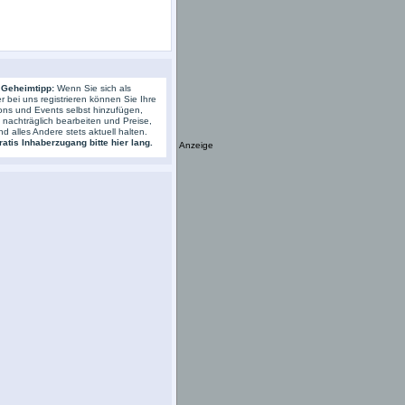
 Geheimtipp:
Wenn Sie sich als
r bei uns registrieren können Sie Ihre
ons und Events selbst hinzufügen,
s nachträglich bearbeiten und Preise,
nd alles Andere stets aktuell halten.
atis Inhaberzugang bitte hier lang.
Anzeige