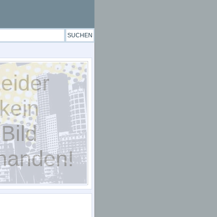
eider
kein
Bild
handen!