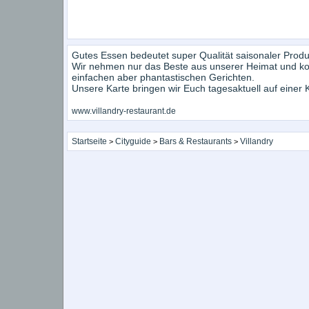
Gutes Essen bedeutet super Qualität saisonaler Produ
Wir nehmen nur das Beste aus unserer Heimat und kom
einfachen aber phantastischen Gerichten.
Unsere Karte bringen wir Euch tagesaktuell auf einer K
www.villandry-restaurant.de
Startseite
Cityguide
Bars & Restaurants
Villandry
>
>
>