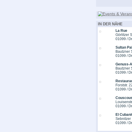
IN DER NÄHE
La Rue
Görlitzer S
01099 / D
Sultan Pa
Bautzner S
01099 / D
Genuss-At
Bautzner 
01099 / D
Restaura
Forststr. 2
01099 / D
Couscous
Louisenst
01099 / D
El Cubani
Sebnitzer 
01099 / D