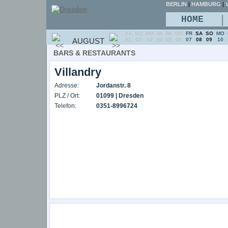
BERLIN
|
HAMBURG
|
V
|
HOME
SA
SO
MO
DI
MI
DO
FR
SA
SO
MO
AUGUST
01
02
03
04
05
06
07
08
09
10
BARS & RESTAURANTS
Villandry
Adresse:
Jordanstr. 8
PLZ / Ort:
01099 | Dresden
Telefon:
0351-8996724