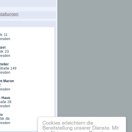
tr. 11
resden
last
tr. 23
resden
elier
Straße 149
resden
nt Maron
2
resden
 Haus
raße 28
resden
to
Str. 8b
Cookies erleichtern die
resden
Bereitstellung unserer Dienste. Mit