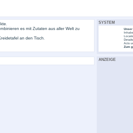
SYSTEM
kte.
binieren es mit Zutaten aus aller Welt zu
Unser
Inhabe
Locati
reidetafel an den Tisch.
Detail
Acts u
Zum gr
ANZEIGE