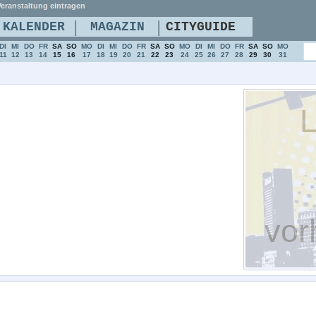
eranstaltung eintragen
|
|
KALENDER
MAGAZIN
CITYGUIDE
DI
MI
DO
FR
SA
SO
MO
DI
MI
DO
FR
SA
SO
MO
DI
MI
DO
FR
SA
SO
MO
11
12
13
14
15
16
17
18
19
20
21
22
23
24
25
26
27
28
29
30
31
L
vor