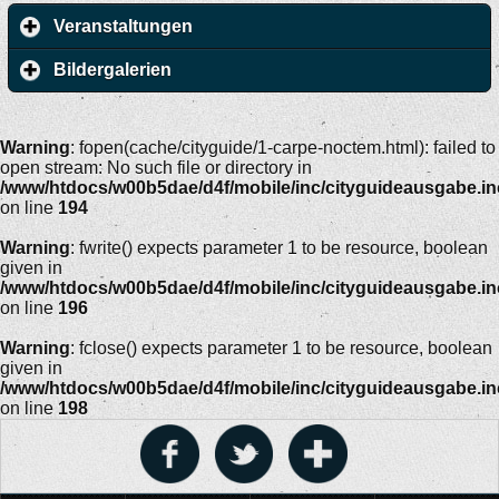
Veranstaltungen
Bildergalerien
Warning
: fopen(cache/cityguide/1-carpe-noctem.html): failed to
open stream: No such file or directory in
/www/htdocs/w00b5dae/d4f/mobile/inc/cityguideausgabe.i
on line
194
Warning
: fwrite() expects parameter 1 to be resource, boolean
given in
/www/htdocs/w00b5dae/d4f/mobile/inc/cityguideausgabe.i
on line
196
Warning
: fclose() expects parameter 1 to be resource, boolean
given in
/www/htdocs/w00b5dae/d4f/mobile/inc/cityguideausgabe.i
on line
198