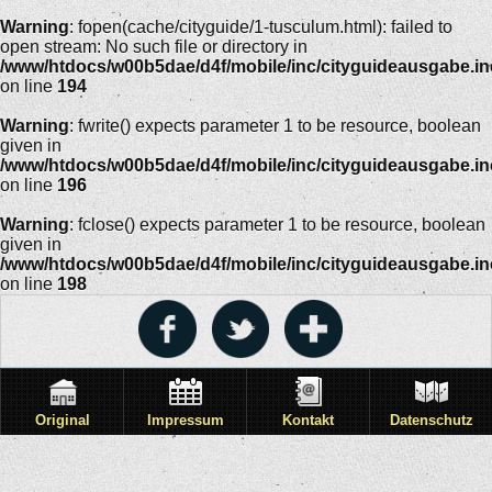
Warning
: fopen(cache/cityguide/1-tusculum.html): failed to
open stream: No such file or directory in
/www/htdocs/w00b5dae/d4f/mobile/inc/cityguideausgabe.i
on line
194
Warning
: fwrite() expects parameter 1 to be resource, boolean
given in
/www/htdocs/w00b5dae/d4f/mobile/inc/cityguideausgabe.i
on line
196
Warning
: fclose() expects parameter 1 to be resource, boolean
given in
/www/htdocs/w00b5dae/d4f/mobile/inc/cityguideausgabe.i
on line
198
Original
Impressum
Kontakt
Datenschutz