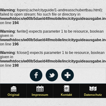
Warning
: fopen(cache/cityguide/1-andreasschubertbau.html):
failed to open stream: No such file or directory in
/www/htdocs/w00b5dae/d4f/mobile/inc/cityguideausgabe.i
on line
194
Warning
: fwrite() expects parameter 1 to be resource, boolean
given in
/www/htdocs/w00b5dae/d4f/mobile/inc/cityguideausgabe.i
on line
196
Warning
: fclose() expects parameter 1 to be resource, boolean
given in
/www/htdocs/w00b5dae/d4f/mobile/inc/cityguideausgabe.i
on line
198
Original
Impressum
Kontakt
Datenschutz