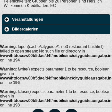
Feierlichkeiten: Gruppen bis 20 Personen sind Herzlich
Willkommen Kreditkarten: EC
Veranstaltungen
Bildergalerien
Warning
: fopen(cache/cityguide/1-no3-restaurant-bar.html):
failed to open stream: No such file or directory in
/www/htdocs/w00b5dae/d4f/mobile/inc/cityguideausgabe.i
on line
194
Warning
: fwrite() expects parameter 1 to be resource, boolean
given in
/www/htdocs/w00b5dae/d4f/mobile/inc/cityguideausgabe.i
on line
196
Warning
: fclose() expects parameter 1 to be resource, boolean
given in
/www/htdocs/w00b5dae/d4f/mobile/inc/cityguideausgabe.i
on line
198