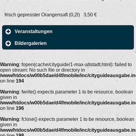
frisch gepresster Orangensaft (0,2l) 3,50 €
Veranstaltungen
Bildergalerien
Warning
: fopen(cache/cityguide/1-max-altstadt.html): failed to
open stream: No such file or directory in
/www/htdocs/w00b5dae/d4f/mobile/inc/cityguideausgabe.i
on line
194
Warning
: fwrite() expects parameter 1 to be resource, boolean
given in
/www/htdocs/w00b5dae/d4f/mobile/inc/cityguideausgabe.i
on line
196
Warning
: fclose() expects parameter 1 to be resource, boolean
given in
/www/htdocs/w00b5dae/d4f/mobile/inc/cityguideausgabe.i
on line
198