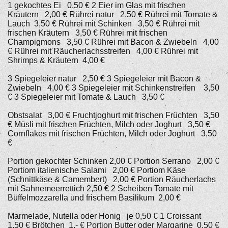
1 gekochtes Ei 0,50 € 2 Eier im Glas mit frischen
Kräutern 2,00 € Rührei natur 2,50 € Rührei mit Tomate &
Lauch 3,50 € Rührei mit Schinken 3,50 € Rührei mit
frischen Kräutern 3,50 € Rührei mit frischen
Champigmons 3,50 € Rührei mit Bacon & Zwiebeln 4,00
€ Rührei mit Räucherlachsstreifen 4,00 € Rührei mit
Shrimps & Kräutern 4,00 €
3 Spiegeleier natur 2,50 € 3 Spiegeleier mit Bacon &
Zwiebeln 4,00 € 3 Spiegeleier mit Schinkenstreifen 3,50
€ 3 Spiegeleier mit Tomate & Lauch 3,50 €
Obstsalat 3,00 € Fruchtjoghurt mit frischen Früchten 3,50
€ Müsli mit frischen Früchten, Milch oder Joghurt 3,50 €
Cornflakes mit frischen Früchten, Milch oder Joghurt 3,50
€
Portion gekochter Schinken 2,00 € Portion Serrano 2,00 €
Portiom italienische Salami 2,00 € Portiom Käse
(Schnittkäse & Camembert) 2,00 € Portion Räucherlachs
mit Sahnemeerrettich 2,50 € 2 Scheiben Tomate mit
Büffelmozzarella und frischem Basilikum 2,00 €
Marmelade, Nutella oder Honig je 0,50 € 1 Croissant
1,50 € Brötchen 1,- € Portion Butter oder Margarine 0,50 €