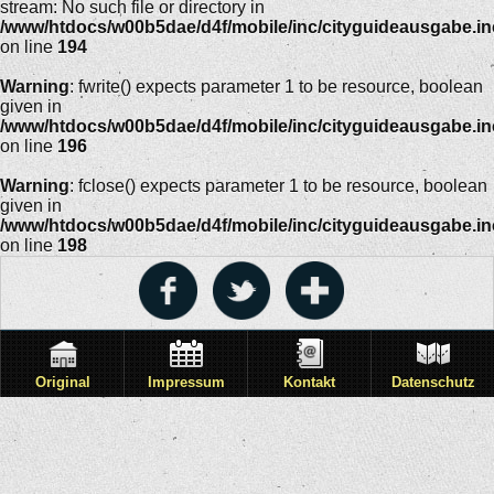
stream: No such file or directory in
/www/htdocs/w00b5dae/d4f/mobile/inc/cityguideausgabe.i
on line
194
Warning
: fwrite() expects parameter 1 to be resource, boolean
given in
/www/htdocs/w00b5dae/d4f/mobile/inc/cityguideausgabe.i
on line
196
Warning
: fclose() expects parameter 1 to be resource, boolean
given in
/www/htdocs/w00b5dae/d4f/mobile/inc/cityguideausgabe.i
on line
198
Original
Impressum
Kontakt
Datenschutz