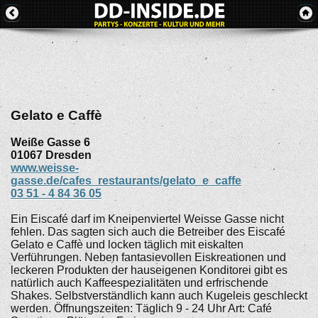
Gelato e Caffè
Weiße Gasse 6
01067
Dresden
www.weisse-
gasse.de/cafes_restaurants/gelato_e_caffe
03 51 - 4 84 36 05
Ein Eiscafé darf im Kneipenviertel Weisse Gasse nicht
fehlen. Das sagten sich auch die Betreiber des Eiscafé
Gelato e Caffè und locken täglich mit eiskalten
Verführungen. Neben fantasievollen Eiskreationen und
leckeren Produkten der hauseigenen Konditorei gibt es
natürlich auch Kaffeespezialitäten und erfrischende
Shakes. Selbstverständlich kann auch Kugeleis geschleckt
werden. Öffnungszeiten: Täglich 9 - 24 Uhr Art: Café