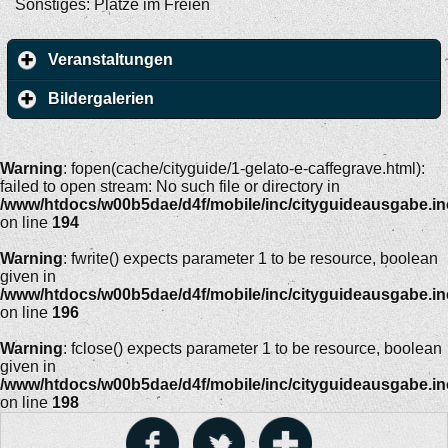
Sonstiges: Plätze im Freien
Veranstaltungen
Bildergalerien
Warning
: fopen(cache/cityguide/1-gelato-e-caffegrave.html):
failed to open stream: No such file or directory in
/www/htdocs/w00b5dae/d4f/mobile/inc/cityguideausgabe.i
on line
194
Warning
: fwrite() expects parameter 1 to be resource, boolean
given in
/www/htdocs/w00b5dae/d4f/mobile/inc/cityguideausgabe.i
on line
196
Warning
: fclose() expects parameter 1 to be resource, boolean
given in
/www/htdocs/w00b5dae/d4f/mobile/inc/cityguideausgabe.i
on line
198