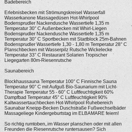
Badebereich
Erlebnisbecken mit Strömungskreisel Wasserfall
Wasserkanone Massagedüsen Hot-Whirlpool
Bodensprudler Nackendusche Wassertiefe 1,35 m
Temperatur 30° C Außenbecken mit Whirl-Liegen
Bodensprudler Nackendusche Wassertiefe 1,35 m
Temperatur 30° C Sportbecken mit Startblock 25m-Bahnen
Bodensprudler Wassertiefe 1,30 - 1,80 m Temperatur 28° C
Planschbecken mit Wasserpilz Rutsche Wickelecke
Temperatur 33° C Restaurant Solarien Tropischer
Liegegarten 80m-Riesenrutsche
Saunabereich
Blockhaussauna Temperatur 100° C Finnische Sauna
Temperatur 90° C mit Aufguß Bio-Saunarium mit Licht-
Therapie Temperatur 55 - 60° C Luftfeuchtigkeit 60%
Dampfbad Temperatur 45° C Luftfeuchtigkeit 90%
Kaltwassertauchbecken Hot-Whirlpool Ruhebereich
Saunabar Kneipp-Becken Duschstraße Fußwechselbäder
Massageliege Kindergeburtstag im ELBAMARE feiern!
So richtig rumtoben, im Wasser planschen oder mit allen
Freunden die Riesenrutsche runtersausen? Sich