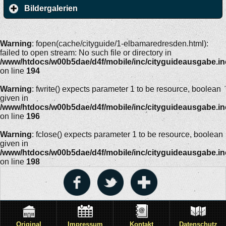
Bildergalerien
Warning
: fopen(cache/cityguide/1-elbamaredresden.html):
failed to open stream: No such file or directory in
/www/htdocs/w00b5dae/d4f/mobile/inc/cityguideausgabe.i
on line
194
Warning
: fwrite() expects parameter 1 to be resource, boolean
given in
/www/htdocs/w00b5dae/d4f/mobile/inc/cityguideausgabe.i
on line
196
Warning
: fclose() expects parameter 1 to be resource, boolean
given in
/www/htdocs/w00b5dae/d4f/mobile/inc/cityguideausgabe.i
on line
198
Original
Impressum
Kontakt
Datenschutz