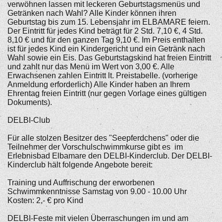
verwöhnen lassen mit leckeren Geburtstagsmenüs und
Getränken nach Wahl? Alle Kinder können ihren
Geburtstag bis zum 15. Lebensjahr im ELBAMARE feiern.
Der Eintritt für jedes Kind beträgt für 2 Std. 7,10 €, 4 Std.
8,10 € und für den ganzen Tag 9,10 €. Im Preis enthalten
ist für jedes Kind ein Kindergericht und ein Getränk nach
Wahl sowie ein Eis. Das Geburtstagskind hat freien Eintritt
und zahlt nur das Menü im Wert von 3,00 €. Alle
Erwachsenen zahlen Eintritt lt. Preistabelle. (vorherige
Anmeldung erforderlich) Alle Kinder haben an Ihrem
Ehrentag freien Eintritt (nur gegen Vorlage eines gültigen
Dokuments).
DELBI-Club
Für alle stolzen Besitzer des "Seepferdchens" oder die
Teilnehmer der Vorschulschwimmkurse gibt es im
Erlebnisbad Elbamare den DELBI-Kinderclub. Der DELBI-
Kinderclub hält folgende Angebote bereit:
Training und Auffrischung der erworbenen
Schwimmkenntnisse Samstag von 9.00 - 10.00 Uhr
Kosten: 2,- € pro Kind
DELBI-Feste mit vielen Überraschungen im und am