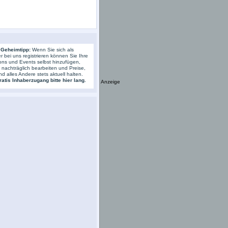
 Geheimtipp:
Wenn Sie sich als
r bei uns registrieren können Sie Ihre
ons und Events selbst hinzufügen,
s nachträglich bearbeiten und Preise,
nd alles Andere stets aktuell halten.
atis Inhaberzugang bitte hier lang.
Anzeige