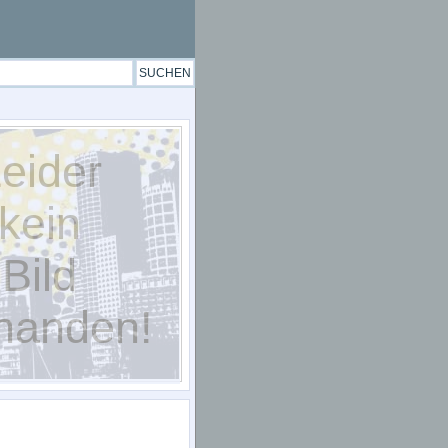
eider
kein
Bild
handen!