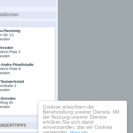
io-Flemming
r-Str.-13
resden
Dresden
trich-Platz 3
resden
Andre-Fitneßstudio
trich-Platz-8
resden
Tanzwerkstatt
nstraße 2
resden
-Dresden
 Ring 65
Cookies erleichtern die
resden
Bereitstellung unserer Dienste. Mit
der Nutzung unserer Dienste
erklären Sie sich damit
einverstanden, das wir Cookies
ONZERTTIPPS
verwenden.
More info