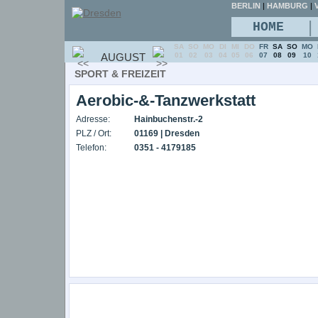
BERLIN
|
HAMBURG
|
V
|
HOME
SA
SO
MO
DI
MI
DO
FR
SA
SO
MO
AUGUST
01
02
03
04
05
06
07
08
09
10
SPORT & FREIZEIT
Aerobic-&-Tanzwerkstatt
Adresse:
Hainbuchenstr.-2
PLZ / Ort:
01169 | Dresden
Telefon:
0351 - 4179185