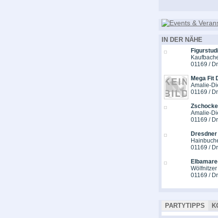
IN DER NÄHE
Figurstud
Kaufbache
01169 / D
Mega Fit 
Amalie-Die
01169 / D
Zschocke-
Amalie-Die
01169 / D
Dresdner 
Hainbuche
01169 / D
Elbamare
Wölfnitzer
01169 / D
PARTYTIPPS
K