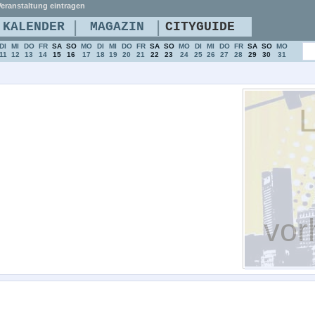
eranstaltung eintragen
|
|
KALENDER
MAGAZIN
CITYGUIDE
DI
MI
DO
FR
SA
SO
MO
DI
MI
DO
FR
SA
SO
MO
DI
MI
DO
FR
SA
SO
MO
11
12
13
14
15
16
17
18
19
20
21
22
23
24
25
26
27
28
29
30
31
L
vor