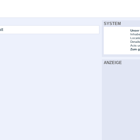
SYSTEM
tt
Unser
Inhabe
Locati
Detail
Acts u
Zum gr
ANZEIGE