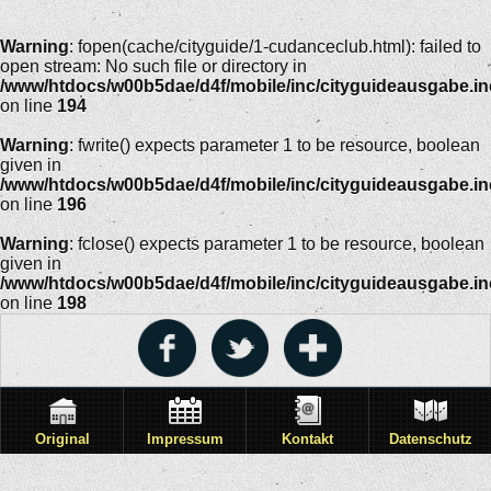
Warning
: fopen(cache/cityguide/1-cudanceclub.html): failed to
open stream: No such file or directory in
/www/htdocs/w00b5dae/d4f/mobile/inc/cityguideausgabe.i
on line
194
Warning
: fwrite() expects parameter 1 to be resource, boolean
given in
/www/htdocs/w00b5dae/d4f/mobile/inc/cityguideausgabe.i
on line
196
Warning
: fclose() expects parameter 1 to be resource, boolean
given in
/www/htdocs/w00b5dae/d4f/mobile/inc/cityguideausgabe.i
on line
198
Original
Impressum
Kontakt
Datenschutz