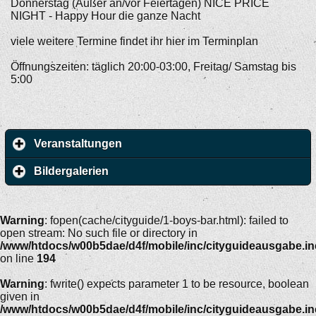
Donnerstag (Außer an/vor Feiertagen) NICE PRICE
NIGHT - Happy Hour die ganze Nacht
viele weitere Termine findet ihr hier im Terminplan
Öffnungszeiten: täglich 20:00-03:00, Freitag/ Samstag bis
5:00
Veranstaltungen
Bildergalerien
Warning
: fopen(cache/cityguide/1-boys-bar.html): failed to
open stream: No such file or directory in
/www/htdocs/w00b5dae/d4f/mobile/inc/cityguideausgabe.i
on line
194
Warning
: fwrite() expects parameter 1 to be resource, boolean
given in
/www/htdocs/w00b5dae/d4f/mobile/inc/cityguideausgabe.i