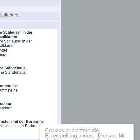
e Schleuse" in der
htalklamm
re Schleuse" in der
htalklamm
nder
under
he Ständehaus
che Ständehaus
ammsteine
rammsteine
schtor
ischtor
enstein mit der Barbarine
fenstein mit der Barbarine
Cookies erleichtern die
Bereitstellung unserer Dienste. Mit