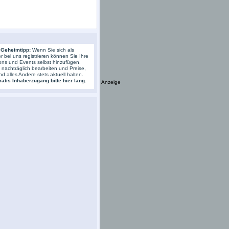
 Geheimtipp:
Wenn Sie sich als
r bei uns registrieren können Sie Ihre
ons und Events selbst hinzufügen,
s nachträglich bearbeiten und Preise,
nd alles Andere stets aktuell halten.
atis Inhaberzugang bitte hier lang.
Anzeige