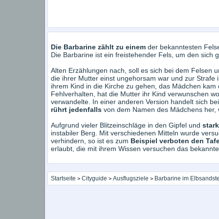
Die Barbarine zählt zu einem
der bekanntesten Felse
Die Barbarine ist ein freistehender Fels, um den sich
Alten Erzählungen nach, soll es sich bei dem Felsen 
die ihrer Mutter einst ungehorsam war und zur Strafe 
ihrem Kind in die Kirche zu gehen, das Mädchen kam 
Fehlverhalten, hat die Mutter ihr Kind verwunschen wor
verwandelte. In einer anderen Version handelt sich b
rührt jedenfalls
von dem Namen des Mädchens her, w
Aufgrund vieler Blitzeinschläge in den Gipfel und
stark
instabiler Berg. Mit verschiedenen Mitteln wurde versu
verhindern, so ist es zum
Beispiel verboten den Taf
erlaubt, die mit ihrem Wissen versuchen das bekannte
Startseite
Cityguide
Ausflugsziele
Barbarine im Elbsandst
>
>
>