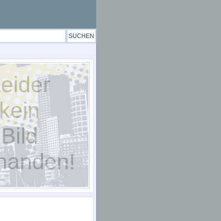
eider
kein
Bild
handen!