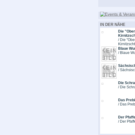
IN DER NÄHE
Die "Ober
Kirnitzsc
/ Die "Obe
Kirnitzsc
Blaue Wu
/ Blaue W
Sächsisc
/ Sächsis
Die Schr
/ Die Sch
Das Prebi
/ Das Preb
Der Pfaff
/ Der Pfaf