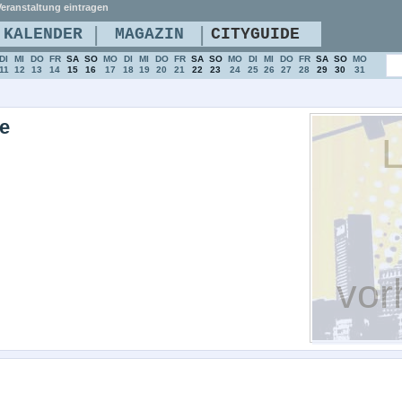
eranstaltung eintragen
|
|
KALENDER
MAGAZIN
CITYGUIDE
DI
MI
DO
FR
SA
SO
MO
DI
MI
DO
FR
SA
SO
MO
DI
MI
DO
FR
SA
SO
MO
11
12
13
14
15
16
17
18
19
20
21
22
23
24
25
26
27
28
29
30
31
e
L
vor