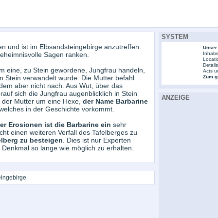
SYSTEM
n und ist im Elbsandsteingebirge anzutreffen.
Unser
 geheimnisvolle Sagen ranken.
Inhabe
Locati
Detail
um eine, zu Stein gewordene, Jungfrau handeln,
Acts u
in Stein verwandelt wurde. Die Mutter befahl
Zum gr
dem aber nicht nach. Aus Wut, über das
auf sich die Jungfrau augenblicklich in Stein
ANZEIGE
ei der Mutter um eine Hexe,
der Name Barbarine
elches in der Geschichte vorkommt.
er Erosionen ist die Barbarine ein
sehr
cht einen weiteren Verfall des Tafelberges zu
elberg zu besteigen
. Dies ist nur Experten
 Denkmal so lange wie möglich zu erhalten.
eingebirge