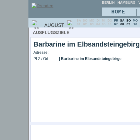
BERLIN
|
HAMBURG
|
V
|
HOME
SA
SO
MO
DI
MI
DO
FR
SA
SO
MO
AUGUST
01
02
03
04
05
06
07
08
09
10
AUSFLUGSZIELE
Barbarine im Elbsandsteingebirg
Adresse:
PLZ / Ort:
| Barbarine im Elbsandsteingebirge