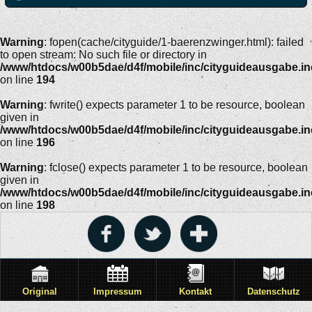
Warning
: fopen(cache/cityguide/1-baerenzwinger.html): failed
to open stream: No such file or directory in
/www/htdocs/w00b5dae/d4f/mobile/inc/cityguideausgabe.i
on line
194
Warning
: fwrite() expects parameter 1 to be resource, boolean
given in
/www/htdocs/w00b5dae/d4f/mobile/inc/cityguideausgabe.i
on line
196
Warning
: fclose() expects parameter 1 to be resource, boolean
given in
/www/htdocs/w00b5dae/d4f/mobile/inc/cityguideausgabe.i
on line
198
Original
Impressum
Kontakt
Datenschutz