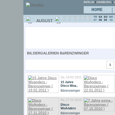
BERLIN
|
HAMBURG
|
V
|
HOME
SA
SO
MO
DI
MI
DO
FR
SA
SO
MO
AUGUST
01
02
03
04
05
06
07
08
09
10
BILDERGALERIEN BäRENZWINGER
1
Sa, 19.02.2011
15 Jahre
Disco Woa..
Bärenzwinger
Sa, 27.11.2010
Disco
WoAnders
Bärenzwinger