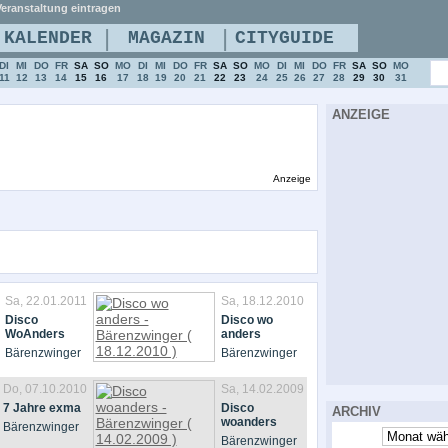
eranstaltung eintragen
|
|
KALENDER
MAGAZIN
CITYGUIDE
DI
MI
DO
FR
SA
SO
MO
DI
MI
DO
FR
SA
SO
MO
DI
MI
DO
FR
SA
SO
MO
11
12
13
14
15
16
17
18
19
20
21
22
23
24
25
26
27
28
29
30
31
ANZEIGE
Anzeige
Sa, 22.01.2011
Sa, 18.12.2010
Disco
Disco wo
WoAnders
anders
Bärenzwinger
Bärenzwinger
Do, 07.10.2010
Sa, 14.02.2009
7 Jahre exma
Disco
ARCHIV
woanders
Bärenzwinger
Bärenzwinger