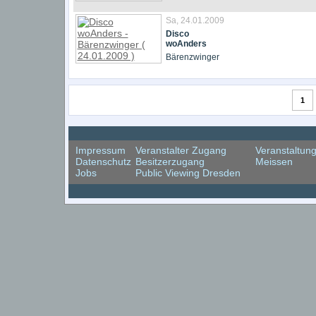
Sa, 24.01.2009
Disco
woAnders
Bärenzwinger
1
Impressum
Veranstalter Zugang
Veranstaltun
Datenschutz
Besitzerzugang
Meissen
Jobs
Public Viewing Dresden