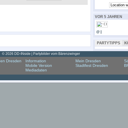
VOR 5 JAHREN
@ |
PARTYTIPPS
K
© 2026 DD-INside | Partybilder vom Bärenzwinger
gen Dresden
Information
Mein Dresden
Sä
Mobile Version
Stadtfest Dresden
B
Mediadaten