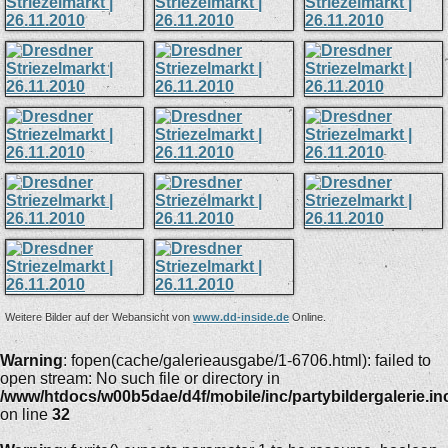
Weitere Bilder auf der Webansicht von
www.dd-inside.de
Online.
Warning
: fopen(cache/galerieausgabe/1-6706.html): failed to
open stream: No such file or directory in
/www/htdocs/w00b5dae/d4f/mobile/inc/partybildergalerie.in
on line
32