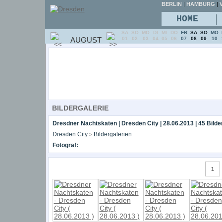
BERLIN
|
HAMBURG
|
V
|
HOME
SA
SO
MO
DI
MI
DO
FR
SA
SO
MO
AUGUST
01
02
03
04
05
06
07
08
09
10
BILDERGALERIE
Dresdner Nachtskaten | Dresden City | 28.06.2013 | 45 Bilde
Dresden City
Bildergalerien
>
Fotograf:
1