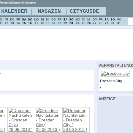
eranstaltung eintragen
|
|
KALENDER
MAGAZIN
CITYGUIDE
DI
MI
DO
FR
SA
SO
MO
DI
MI
DO
FR
SA
SO
MO
DI
MI
DO
FR
SA
SO
MO
11
12
13
14
15
16
17
18
19
20
21
22
23
24
25
26
27
28
29
30
31
VERANSTALTUNG
r
Dresden City
/
ANZEIGE