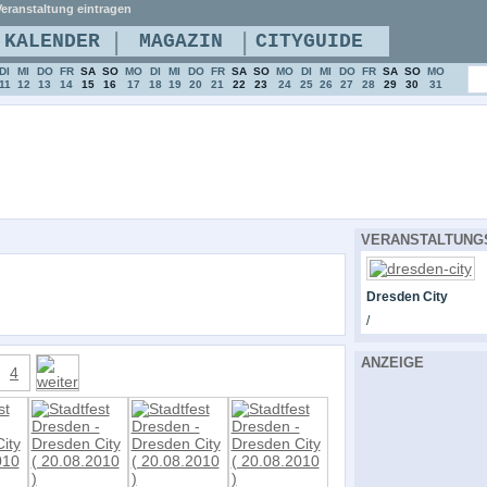
eranstaltung eintragen
|
|
KALENDER
MAGAZIN
CITYGUIDE
DI
MI
DO
FR
SA
SO
MO
DI
MI
DO
FR
SA
SO
MO
DI
MI
DO
FR
SA
SO
MO
11
12
13
14
15
16
17
18
19
20
21
22
23
24
25
26
27
28
29
30
31
VERANSTALTUNG
Dresden City
/
ANZEIGE
4