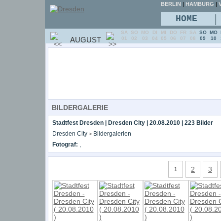
BERLIN
|
HAMBURG
|
V
|
HOME
SA
SO
MO
DI
MI
DO
FR
SA
SO
MO
AUGUST
01
02
03
04
05
06
07
08
09
10
BILDERGALERIE
Stadtfest Dresden | Dresden City | 20.08.2010 | 223 Bilder
Dresden City
Bildergalerien
>
Fotograf:
,
2
3
1