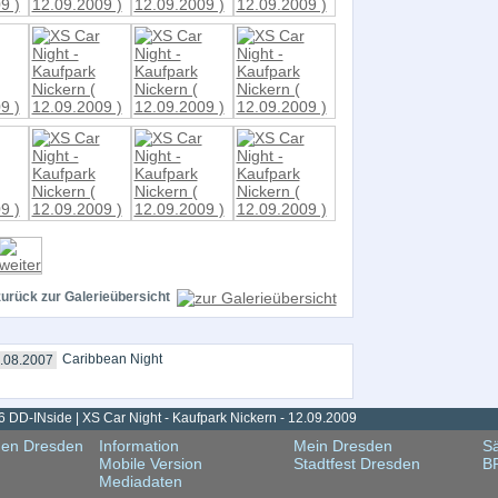
zurück zur Galerieübersicht
Caribbean Night
.08.2007
 DD-INside | XS Car Night - Kaufpark Nickern - 12.09.2009
gen Dresden
Information
Mein Dresden
Sä
Mobile Version
Stadtfest Dresden
B
Mediadaten