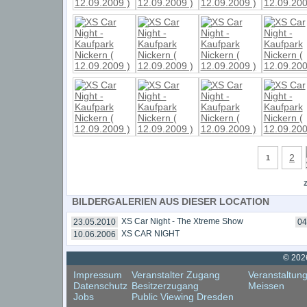
2
1
BILDERGALERIEN AUS DIESER LOCATION
XS Car Night - The Xtreme Show
23.05.2010
04
XS CAR NIGHT
10.06.2006
© 2026
Impressum
Veranstalter Zugang
Veranstaltun
Datenschutz
Besitzerzugang
Meissen
Jobs
Public Viewing Dresden
Cookie Consent plugin for the EU cookie law