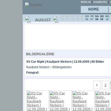
BERLIN
|
HAMBURG
|
V
|
HOME
SA
SO
MO
DI
MI
DO
FR
SA
SO
MO
AUGUST
01
02
03
04
05
06
07
08
09
10
BILDERGALERIE
XS Car Night | Kaufpark Nickern | 12.09.2009 | 88 Bilder
Kaufpark Nickern
Bildergalerien
>
Fotograf:
2
1