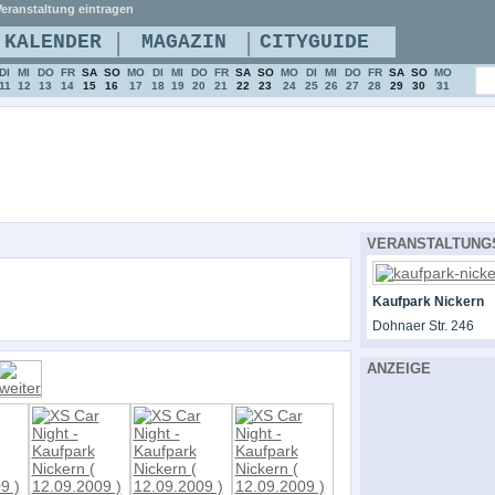
eranstaltung eintragen
|
|
KALENDER
MAGAZIN
CITYGUIDE
DI
MI
DO
FR
SA
SO
MO
DI
MI
DO
FR
SA
SO
MO
DI
MI
DO
FR
SA
SO
MO
11
12
13
14
15
16
17
18
19
20
21
22
23
24
25
26
27
28
29
30
31
VERANSTALTUNG
Kaufpark Nickern
Dohnaer Str. 246
ANZEIGE