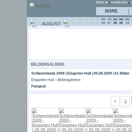
BERLIN
|
HAMBURG
|
V
|
HOME
SA
SO
MO
DI
MI
DO
FR
SA
SO
MO
AUGUST
01
02
03
04
05
06
07
08
09
10
BILDERGALERIE
Schlammbada 2009 | Eisgarten Huß | 05.08.2009 | 61 Bilder
Eisgarten Huß
Bildergalerien
>
Fotograf:
2
1