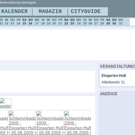
eranstaltung eintragen
|
|
KALENDER
MAGAZIN
CITYGUIDE
DI
MI
DO
FR
SA
SO
MO
DI
MI
DO
FR
SA
SO
MO
DI
MI
DO
FR
SA
SO
MO
11
12
13
14
15
16
17
18
19
20
21
22
23
24
25
26
27
28
29
30
31
VERANSTALTUNG
Eisgarten Huß
Alttolkewitz 31
ANZEIGE