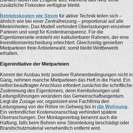
zusätzliche Fixkosten verfügbar bleibt.
Betriebskosten wie Strom
für aktive Technik teilen sich –
ähnlich wie bei einer Zentralheizung – proportional auf alle
Mieteinheiten. Das Modell verhindert Überlastungen einzelner
Parteien und sorgt für Kostentransparenz. Für die
Eigentümerseite entsteht ein kalkulierbarer Rahmen, der eine
Investitionsentscheidung erleichtert. Gleichzeitig genießen
Mietparteien freie Anbieterwahl; somit bleibt Wettbewerb
erhalten.
Eigeninitiative der Mietparteien
Kommt der Ausbau trotz positiver Rahmenbedingungen nicht in
Gang, nehmen manche Mietparteien das Heft in die Hand. Ein
selbst beauftragter Anschluss erfordert zunächst die schriftliche
Zustimmung des Eigentümers, denn Kernbohrungen und
Leitungsführungen verändern das Gemeinschaftseigentum.
Liegt die Zusage vor, organisiert eine Fachfirma den
Leitungsweg von der Röhre im Gehweg bis in
die Wohnung
.
Ein verbindlicher Kostenvoranschlag verhindert spätere
Überraschungen. Der Montagevertrag benennt auch die
Haftung, falls beim Bohren eine Stromleitung beschädigt oder
Brandschutzmaterial versehentlich entfernt wird.