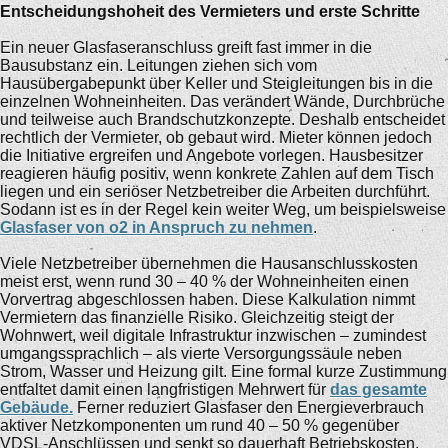
Entscheidungshoheit des Vermieters und erste Schritte
Ein neuer Glasfaseranschluss greift fast immer in die
Bausubstanz ein. Leitungen ziehen sich vom
Hausübergabepunkt über Keller und Steigleitungen bis in die
einzelnen Wohneinheiten. Das verändert Wände, Durchbrüche
und teilweise auch Brandschutzkonzepte. Deshalb entscheidet
rechtlich der Vermieter, ob gebaut wird. Mieter können jedoch
die Initiative ergreifen und Angebote vorlegen. Hausbesitzer
reagieren häufig positiv, wenn konkrete Zahlen auf dem Tisch
liegen und ein seriöser Netzbetreiber die Arbeiten durchführt.
Sodann ist es in der Regel kein weiter Weg, um beispielsweise
Glasfaser von o2 in Anspruch zu nehmen
.
Viele Netzbetreiber übernehmen die Hausanschlusskosten
meist erst, wenn rund 30 – 40 % der Wohneinheiten einen
Vorvertrag abgeschlossen haben. Diese Kalkulation nimmt
Vermietern das finanzielle Risiko. Gleichzeitig steigt der
Wohnwert, weil digitale Infrastruktur inzwischen – zumindest
umgangssprachlich – als vierte Versorgungssäule neben
Strom, Wasser und Heizung gilt. Eine formal kurze Zustimmung
entfaltet damit einen langfristigen Mehrwert für
das gesamte
Gebäude.
Ferner reduziert Glasfaser den Energieverbrauch
aktiver Netzkomponenten um rund 40 – 50 % gegenüber
VDSL-Anschlüssen und senkt so dauerhaft Betriebskosten.