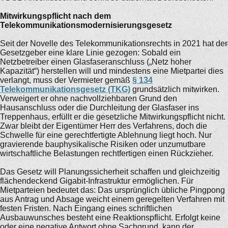
Mitwirkungspflicht nach dem
Telekommunikationsmodernisierungsgesetz
Seit der Novelle des Telekommunikationsrechts in 2021 hat der
Gesetzgeber eine klare Linie gezogen: Sobald ein
Netzbetreiber einen Glasfaseranschluss („Netz hoher
Kapazität“) herstellen will und mindestens eine Mietpartei dies
verlangt, muss der Vermieter gemäß
§ 134
Telekommunikationsgesetz (TKG)
grundsätzlich mitwirken.
Verweigert er ohne nachvollziehbaren Grund den
Hausanschluss oder die Durchleitung der Glasfaser ins
Treppenhaus, erfüllt er die gesetzliche Mitwirkungspflicht nicht.
Zwar bleibt der Eigentümer Herr des Verfahrens, doch die
Schwelle für eine gerechtfertigte Ablehnung liegt hoch. Nur
gravierende bauphysikalische Risiken oder unzumutbare
wirtschaftliche Belastungen rechtfertigen einen Rückzieher.
Das Gesetz will Planungssicherheit schaffen und gleichzeitig
flächendeckend Gigabit-Infrastruktur ermöglichen. Für
Mietparteien bedeutet das: Das ursprünglich übliche Pingpong
aus Antrag und Absage weicht einem geregelten Verfahren mit
festen Fristen. Nach Eingang eines schriftlichen
Ausbauwunsches besteht eine Reaktionspflicht. Erfolgt keine
oder eine negative Antwort ohne Sachgrund, kann der