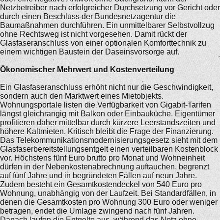
Netzbetreiber nach erfolgreicher Durchsetzung vor Gericht oder
durch einen Beschluss der Bundesnetzagentur die
Baumaßnahmen durchführen. Ein unmittelbarer Selbstvollzug
ohne Rechtsweg ist nicht vorgesehen. Damit rückt der
Glasfaseranschluss von einer optionalen Komforttechnik zu
einem wichtigen Baustein der Daseinsvorsorge auf.
Ökonomischer Mehrwert und Kostenverteilung
Ein Glasfaseranschluss erhöht nicht nur die Geschwindigkeit,
sondern auch den Marktwert eines Mietobjekts.
Wohnungsportale listen die Verfügbarkeit von Gigabit-Tarifen
längst gleichrangig mit Balkon oder Einbauküche. Eigentümer
profitieren daher mittelbar durch kürzere Leerstandszeiten und
höhere Kaltmieten. Kritisch bleibt die Frage der Finanzierung.
Das Telekommunikationsmodernisierungsgesetz sieht mit dem
Glasfaserbereitstellungsentgelt einen verteilbaren Kostenblock
vor. Höchstens fünf Euro brutto pro Monat und Wohneinheit
dürfen in der Nebenkostenabrechnung auftauchen, begrenzt
auf fünf Jahre und in begründeten Fällen auf neun Jahre.
Zudem besteht ein Gesamtkostendeckel von 540 Euro pro
Wohnung, unabhängig von der Laufzeit. Bei Standardfällen, in
denen die Gesamtkosten pro Wohnung 300 Euro oder weniger
betragen, endet die Umlage zwingend nach fünf Jahren.
Danach laufen die Entgelte aus, während das Netz ohne