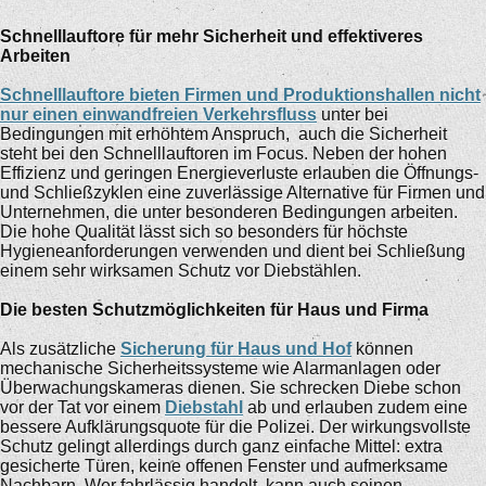
Schnelllauftore für mehr Sicherheit und effektiveres
Arbeiten
Schnelllauftore bieten Firmen und Produktionshallen nicht
nur einen einwandfreien Verkehrsfluss
unter bei
Bedingungen mit erhöhtem Anspruch, auch die Sicherheit
steht bei den Schnelllauftoren im Focus. Neben der hohen
Effizienz und geringen Energieverluste erlauben die Öffnungs-
und Schließzyklen eine zuverlässige Alternative für Firmen und
Unternehmen, die unter besonderen Bedingungen arbeiten.
Die hohe Qualität lässt sich so besonders für höchste
Hygieneanforderungen verwenden und dient bei Schließung
einem sehr wirksamen Schutz vor Diebstählen.
Die besten Schutzmöglichkeiten für Haus und Firma
Als zusätzliche
Sicherung für Haus und Hof
können
mechanische Sicherheitssysteme wie Alarmanlagen oder
Überwachungskameras dienen. Sie schrecken Diebe schon
vor der Tat vor einem
Diebstahl
ab und erlauben zudem eine
bessere Aufklärungsquote für die Polizei. Der wirkungsvollste
Schutz gelingt allerdings durch ganz einfache Mittel: extra
gesicherte Türen, keine offenen Fenster und aufmerksame
Nachbarn. Wer fahrlässig handelt, kann auch seinen