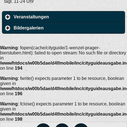
tägl. 11-24 Uhr
Veranstaltungen
Bildergalerien
Warning
: fopen(cache/cityguide/1-wenzel-prager-
bierstuben.html): failed to open stream: No such file or directory
in
/www/htdocs/w00b5dae/d4f/mobile/inc/cityguideausgabe.i
on line
194
Warning
: fwrite() expects parameter 1 to be resource, boolean
given in
/www/htdocs/w00b5dae/d4f/mobile/inc/cityguideausgabe.i
on line
196
Warning
: fclose() expects parameter 1 to be resource, boolean
given in
/www/htdocs/w00b5dae/d4f/mobile/inc/cityguideausgabe.i
on line
198