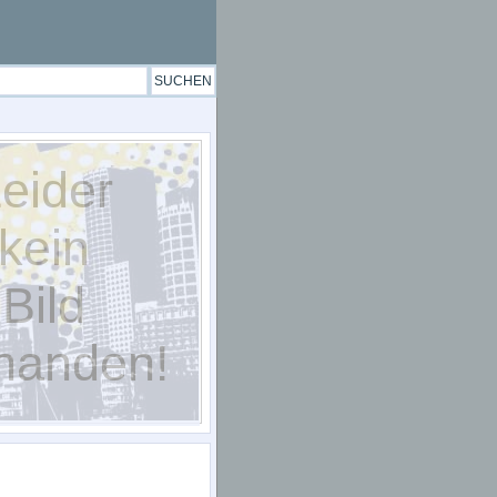
eider
kein
Bild
handen!