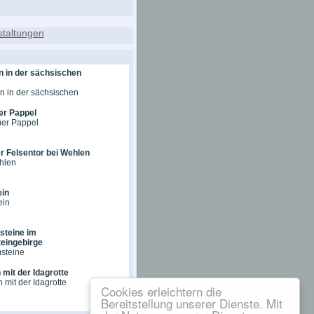
n in der sächsischen
in in der sächsischen
er Pappel
uer Pappel
r Felsentor bei Wehlen
hlen
ein
ein
teine im
eingebirge
steine
 mit der Idagrotte
n mit der Idagrotte
Cookies erleichtern die
Bereitstellung unserer Dienste. Mit