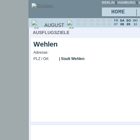
BERLIN
|
HAMBURG
|
V
|
HOME
SA
SO
MO
DI
MI
DO
FR
SA
SO
MO
AUGUST
01
02
03
04
05
06
07
08
09
10
AUSFLUGSZIELE
Wehlen
Adresse:
PLZ / Ort:
| Stadt Wehlen