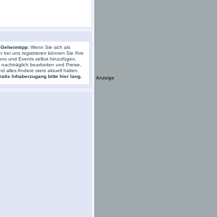
 Geheimtipp:
Wenn Sie sich als
r bei uns registrieren können Sie Ihre
ons und Events selbst hinzufügen,
s nachträglich bearbeiten und Preise,
nd alles Andere stets aktuell halten.
atis Inhaberzugang bitte hier lang.
Anzeige