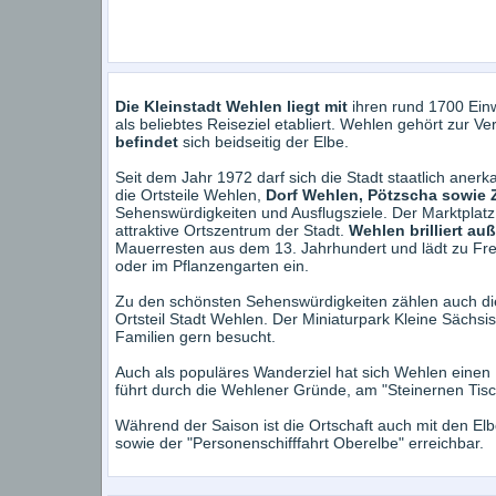
Die Kleinstadt Wehlen liegt mit
ihren rund 1700 Ein
als beliebtes Reiseziel etabliert. Wehlen gehört zur 
befindet
sich beidseitig der Elbe.
Seit dem Jahr 1972 darf sich die Stadt staatlich anerka
die Ortsteile Wehlen,
Dorf Wehlen, Pötzscha sowie 
Sehenswürdigkeiten und Ausflugsziele. Der Marktplatz
attraktive Ortszentrum der Stadt.
Wehlen brilliert au
Mauerresten aus dem 13. Jahrhundert und lädt zu Fre
oder im Pflanzengarten ein.
Zu den schönsten Sehenswürdigkeiten zählen auch die
Ortsteil Stadt Wehlen. Der Miniaturpark Kleine Sächs
Familien gern besucht.
Auch als populäres Wanderziel hat sich Wehlen einen
führt durch die Wehlener Gründe, am "Steinernen Tisc
Während der Saison ist die Ortschaft auch mit den El
sowie der "Personenschifffahrt Oberelbe" erreichbar.