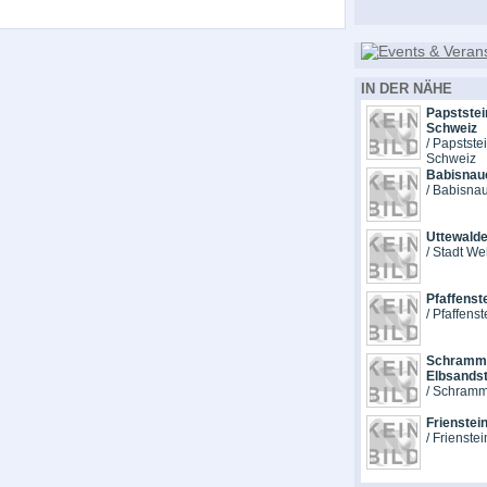
IN DER NÄHE
Papststei
Schweiz
/ Papstste
Schweiz
Babisnau
/ Babisna
Uttewalde
/ Stadt We
Pfaffenst
/ Pfaffenst
Schramms
Elbsandst
/ Schramm
Frienstein
/ Frienstei