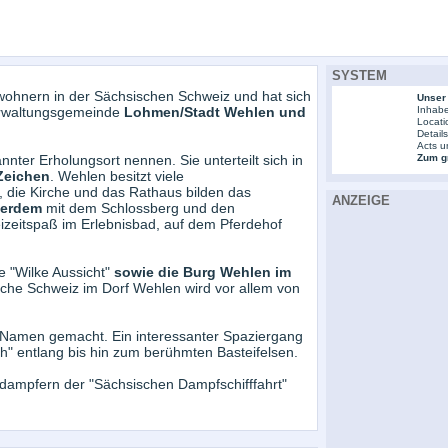
SYSTEM
wohnern in der Sächsischen Schweiz und hat sich
Unser
Verwaltungsgemeinde
Lohmen/Stadt Wehlen und
Inhabe
Locati
Detail
Acts u
nnter Erholungsort nennen. Sie unterteilt sich in
Zum gr
Zeichen
. Wehlen besitzt viele
, die Kirche und das Rathaus bilden das
ANZEIGE
ßerdem
mit dem Schlossberg und den
izeitspaß im Erlebnisbad, auf dem Pferdehof
 "Wilke Aussicht"
sowie die Burg Wehlen im
ische Schweiz im Dorf Wehlen wird vor allem von
 Namen gemacht. Ein interessanter Spaziergang
h" entlang bis hin zum berühmten Basteifelsen.
bdampfern der "Sächsischen Dampfschifffahrt"