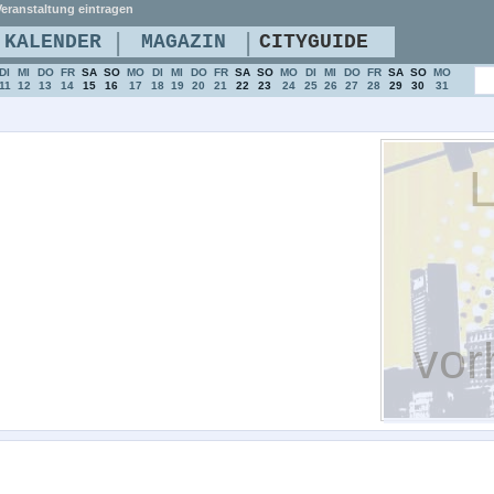
eranstaltung eintragen
|
|
KALENDER
MAGAZIN
CITYGUIDE
DI
MI
DO
FR
SA
SO
MO
DI
MI
DO
FR
SA
SO
MO
DI
MI
DO
FR
SA
SO
MO
11
12
13
14
15
16
17
18
19
20
21
22
23
24
25
26
27
28
29
30
31
L
vor