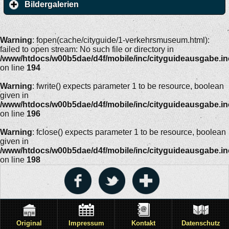
Bildergalerien
Warning
: fopen(cache/cityguide/1-verkehrsmuseum.html):
failed to open stream: No such file or directory in
/www/htdocs/w00b5dae/d4f/mobile/inc/cityguideausgabe.i
on line
194
Warning
: fwrite() expects parameter 1 to be resource, boolean
given in
/www/htdocs/w00b5dae/d4f/mobile/inc/cityguideausgabe.i
on line
196
Warning
: fclose() expects parameter 1 to be resource, boolean
given in
/www/htdocs/w00b5dae/d4f/mobile/inc/cityguideausgabe.i
on line
198
Original
Impressum
Kontakt
Datenschutz