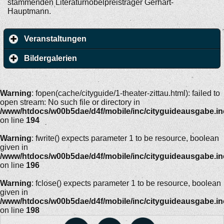
stammenden Literaturnobelpreisträger Gerhart-
Hauptmann.
Veranstaltungen
Bildergalerien
Warning
: fopen(cache/cityguide/1-theater-zittau.html): failed to
open stream: No such file or directory in
/www/htdocs/w00b5dae/d4f/mobile/inc/cityguideausgabe.i
on line
194
Warning
: fwrite() expects parameter 1 to be resource, boolean
given in
/www/htdocs/w00b5dae/d4f/mobile/inc/cityguideausgabe.i
on line
196
Warning
: fclose() expects parameter 1 to be resource, boolean
given in
/www/htdocs/w00b5dae/d4f/mobile/inc/cityguideausgabe.i
on line
198